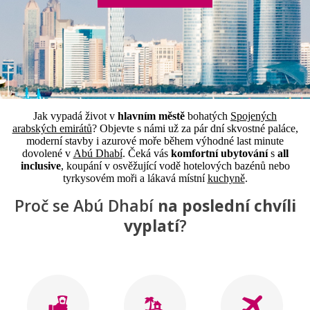
Jak vypadá život v
hlavním městě
bohatých
Spojených
arabských emirátů
? Objevte s námi už za pár dní skvostné paláce,
moderní stavby i azurové moře během výhodné last minute
dovolené v
Abú Dhabí
. Čeká vás
komfortní ubytování
s
all
inclusive
, koupání v osvěžující vodě hotelových bazénů nebo
tyrkysovém moři a lákavá místní
kuchyně
.
Proč se Abú Dhabí
na poslední chvíli
vyplatí
?