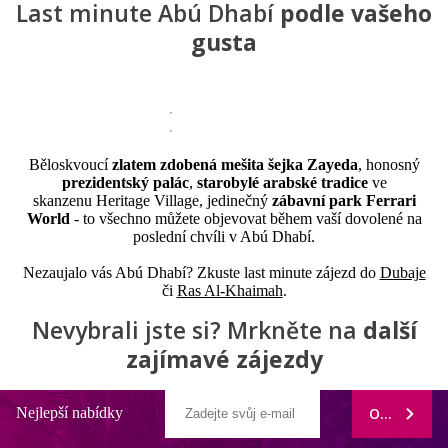
Last minute Abú Dhabí
podle vašeho
gusta
Běloskvoucí
zlatem zdobená mešita šejka Zayeda
, honosný
prezidentský palác
,
starobylé arabské tradice
ve
skanzenu
Heritage Village, jedinečný
zábavní park Ferrari
World
- to všechno můžete objevovat během vaší dovolené na
poslední chvíli v Abú Dhabí.
Nezaujalo vás Abú Dhabí? Zkuste last minute zájezd do
Dubaje
či
Ras Al-Khaimah
.
Nevybrali jste si? Mrkněte na
další
zajímavé zájezdy
Nejlepší nabídky
ODEBÍRAT