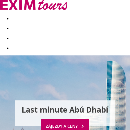
Akční nabídky
Last minute
First minute - Exotika a zim
Last minute Abú Dhabí
ZÁJEZDY A CENY