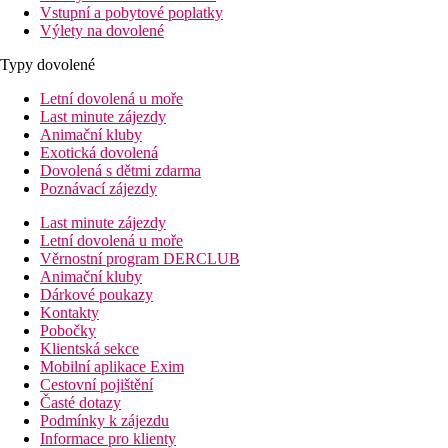
Vstupní a pobytové poplatky
Výlety na dovolené
Typy dovolené
Letní dovolená u moře
Last minute zájezdy
Animační kluby
Exotická dovolená
Dovolená s dětmi zdarma
Poznávací zájezdy
Last minute zájezdy
Letní dovolená u moře
Věrnostní program DERCLUB
Animační kluby
Dárkové poukazy
Kontakty
Pobočky
Klientská sekce
Mobilní aplikace Exim
Cestovní pojištění
Časté dotazy
Podmínky k zájezdu
Informace pro klienty