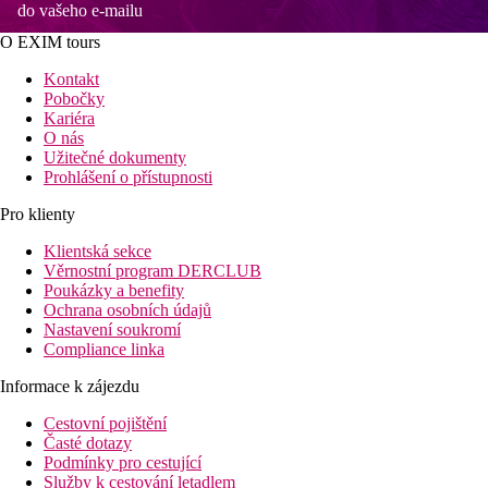
do vašeho e-mailu
O EXIM tours
Kontakt
Pobočky
Kariéra
O nás
Užitečné dokumenty
Prohlášení o přístupnosti
Pro klienty
Klientská sekce
Věrnostní program DERCLUB
Poukázky a benefity
Ochrana osobních údajů
Nastavení soukromí
Compliance linka
Informace k zájezdu
Cestovní pojištění
Časté dotazy
Podmínky pro cestující
Služby k cestování letadlem