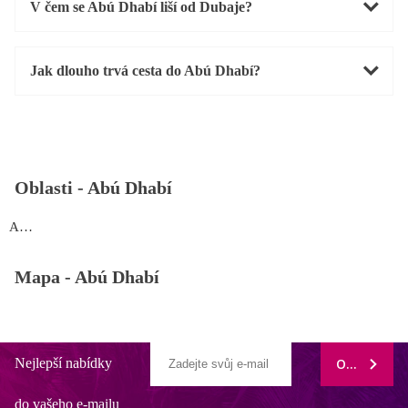
V čem se Abú Dhabí liší od Dubaje?
Jak dlouho trvá cesta do Abú Dhabí?
Oblasti -
Abú Dhabí
Abú Dhabí
Mapa -
Abú Dhabí
Nejlepší nabídky
ODEBÍRAT
do vašeho e-mailu