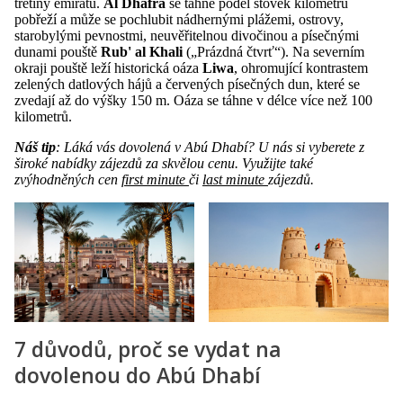
třetiny emirátu.
Al Dhafra
se táhne podél stovek kilometrů
pobřeží a může se pochlubit nádhernými plážemi, ostrovy,
starobylými pevnostmi, neuvěřitelnou divočinou a písečnými
dunami pouště
Rub' al Khali
(„Prázdná čtvrť“). Na severním
okraji pouště leží historická oáza
Liwa
, ohromující kontrastem
zelených datlových hájů a červených písečných dun, které se
zvedají až do výšky 150 m. Oáza se táhne v délce více než 100
kilometrů.
Náš tip
: Láká vás dovolená v Abú Dhabí? U nás si vyberete z
široké nabídky zájezdů za skvělou cenu. Využijte také
zvýhodněných cen
first minute
či
last minute
zájezdů.
7 důvodů, proč se vydat na
dovolenou do Abú Dhabí