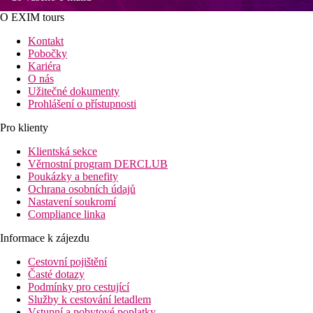
O EXIM tours
Kontakt
Pobočky
Kariéra
O nás
Užitečné dokumenty
Prohlášení o přístupnosti
Pro klienty
Klientská sekce
Věrnostní program DERCLUB
Poukázky a benefity
Ochrana osobních údajů
Nastavení soukromí
Compliance linka
Informace k zájezdu
Cestovní pojištění
Časté dotazy
Podmínky pro cestující
Služby k cestování letadlem
Vstupní a pobytové poplatky