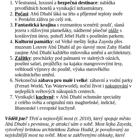
Všestranná, luxusní a
bezpečná destinace
: nabídka
prvotřídních hotelů a vynikající infrastruktury.
Počasí
: Abú Dhabí láká na léto a příjemné teploty moře
v Perském zálivu po celý rok.
Fantastická krajina
s rozmanitou scenérií: poušť, slaná
jezera s růžovými plameňáky, nádherné písečné
pláže
s
korálovými útesy, pohoří Jebel Hafit s pouštním parkem.
Kulturní památky
: od Velké mešity šejka Zayeda přes
muzeum Louvre Abú Dhabí až po slavný most Zahy Hadid
zaujme Abú Dhabí každého milovníka umění a architektury.
Zážitky
: procházky pod palmami ve staletých oázách,
pouštní safari, projížďky na kajaku mangrovovými lesy,
velbloudí výpravy do pouště, výuka starověkého
sokolnického umění.
Nekonečná
zábava pro malé i velké
: zábavní a vodní parky
(Ferrari World, Yas Waterworld), noční život i
nakupování
v
nejlepších světových nákupních centrech.
Vynikající
kuchyně
: v Abú Dhabí ochutnáte speciality
z celého světa a originální mix maghrebské, indické,
libanonské i evropské kuchyně.
Věděli jste?
Třetí a nejnovější most (r. 2010), který spojuje město
Abú Dhabí s pevninou, je atrakcí sám o sobě. Most šejka Zayeda,
vytvořený britskou architektkou Zahou Hadid, je považovaný za
nejsložitější most na světě. Most se zakřivenými oblouky, které