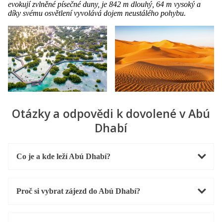
evokují zvlněné písečné duny, je 842 m dlouhý, 64 m vysoký a
díky svému osvětlení vyvolává dojem neustálého pohybu.
Otázky a odpovědi k dovolené v Abú
Dhabí
Co je a kde leží Abú Dhabí?
Proč si vybrat zájezd do Abú Dhabí?