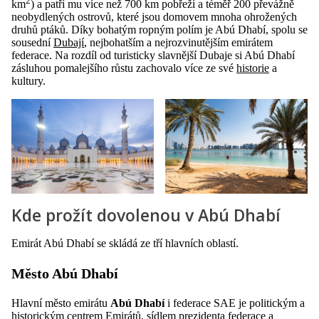
2
km
) a patří mu více než 700 km pobřeží a téměř 200 převážně
neobydlených ostrovů, které jsou domovem mnoha ohrožených
druhů ptáků. Díky bohatým ropným polím je Abú Dhabí, spolu se
sousední
Dubají
, nejbohatším a nejrozvinutějším emirátem
federace. Na rozdíl od turisticky slavnější Dubaje si Abú Dhabí
zásluhou pomalejšího růstu zachovalo více ze své
historie
a
kultury.
Kde prožít dovolenou v Abú Dhabí
Emirát Abú Dhabí se skládá ze tří hlavních oblastí.
Město Abú Dhabí
Hlavní město emirátu
Abú Dhabí
i federace SAE je politickým a
historickým centrem Emirátů, sídlem prezidenta federace a