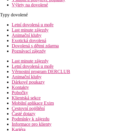
Výlety na dovolené
Typy dovolené
Letní dovolená u moře
Last minute zájezdy
Animační kluby
Exotická dovolená
Dovolená s dětmi zdarma
Poznávací zájezdy
Last minute zájezdy
Letní dovolená u moře
Věrnostní program DERCLUB
Animační kluby
Dárkové poukazy
Kontakty
Pobočky
Klientská sekce
Mobilní aplikace Exim
Cestovní pojištění
Časté dotazy
Podmínky k zájezdu
Informace pro klienty
Kariéra