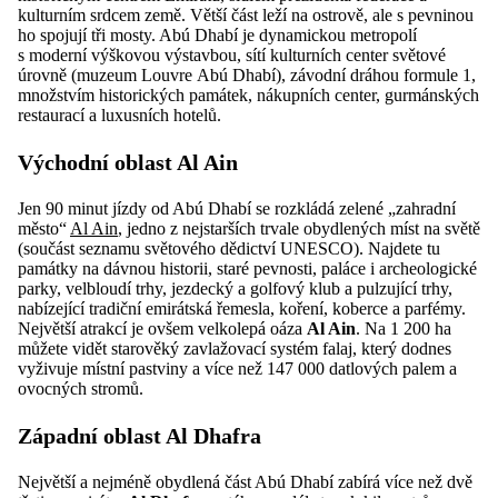
kulturním srdcem země. Větší část leží na ostrově, ale s pevninou
ho spojují tři mosty. Abú Dhabí je dynamickou metropolí
s moderní výškovou výstavbou, sítí kulturních center světové
úrovně (muzeum Louvre Abú Dhabí), závodní dráhou formule 1,
množstvím historických památek, nákupních center, gurmánských
restaurací a luxusních hotelů.
Východní oblast Al Ain
Jen 90 minut jízdy od Abú Dhabí se rozkládá zelené „zahradní
město“
Al Ain
, jedno z nejstarších trvale obydlených míst na světě
(součást seznamu světového dědictví UNESCO). Najdete tu
památky na dávnou historii, staré pevnosti, paláce i archeologické
parky, velbloudí trhy, jezdecký a golfový klub a pulzující trhy,
nabízející tradiční emirátská řemesla, koření, koberce a parfémy.
Největší atrakcí je ovšem velkolepá oáza
Al Ain
. Na 1 200 ha
můžete vidět starověký zavlažovací systém falaj, který dodnes
vyživuje místní pastviny a více než 147 000 datlových palem a
ovocných stromů.
Západní oblast Al Dhafra
Největší a nejméně obydlená část Abú Dhabí zabírá více než dvě