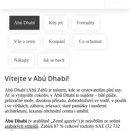
Abú Dhabí
Kdy jet
Formality
Vše o zemi
Koupání
Co ochutnat
Nákupy
Jak se bavit
Vítejte v Abú Dhabí!
Abú Dhabí (Abú Zabí) je místem, kde se cestovatelům plní sny.
Ať si vymyslíte cokoliv, v Abú Dhabí to najdete – bílé pláže,
průzračné moře, divokou přírodu, dobrodružství ve vodě, v poušti
i ve výškách, zábavu, relaxaci, staré památky i moderní
architekturu, luxusní obchodní centra i umění.
Abú Dhabí
(v arabštině „Země gazely“) je největším ze sedmi
arabských emirátů
. Zabírá 87 % celkové rozlohy SAE (72 732