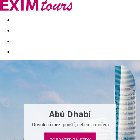
Akční nabídky
Last minute
First minute - Exotika a zim
Abú Dhabí
Dovolená mezi pouští, nebem a mořem
ZOBRAZIT ZÁJEZDY