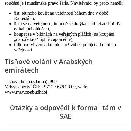
součástí je i muslimské právo šaría. Návštěvníci by proto neměli:
jíst, pít nebo kouřit na veřejnosti během dne v době
Ramadánu,
líbat se na veřejnosti, intimně se dotýkat a oblékat si příliš
odhalující oblečení,
koupat se v bikinách na veřejných
plážích
(na koupání
„nahoře bez“ úplně zapomeňte),
řídit pod vlivem alkoholu a už vůbec popíjet alkohol na
veřejnosti.
Tísňové volání v Arabských
emirátech
Tísňová linka (zdarma): 999
Velvyslanectví ČR: +9712 / 678 28 00, web:
www.mzv.cz/abudhabi
Otázky a odpovědi k formalitám v
SAE