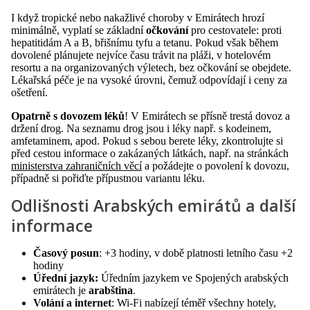
I když tropické nebo nakažlivé choroby v Emirátech hrozí
minimálně, vyplatí se základní
očkování
pro cestovatele: proti
hepatitidám A a B, břišnímu tyfu a tetanu. Pokud však během
dovolené plánujete nejvíce času trávit na pláži, v hotelovém
resortu a na organizovaných výletech, bez očkování se obejdete.
Lékařská péče je na vysoké úrovni, čemuž odpovídají i ceny za
ošetření.
Opatrně s dovozem léků
! V Emirátech se přísně trestá dovoz a
držení drog. Na seznamu drog jsou i léky např. s kodeinem,
amfetaminem, apod. Pokud s sebou berete léky, zkontrolujte si
před cestou informace o zakázaných látkách, např. na stránkách
ministerstva zahraničních věcí
a požádejte o povolení k dovozu,
případně si pořiďte přípustnou variantu léku.
Odlišnosti Arabských emirátů a další
informace
Časový posun
: +3 hodiny, v době platnosti letního času +2
hodiny
Úřední jazyk:
Úředním jazykem ve Spojených arabských
emirátech je
arabština
.
Volání a internet
: Wi-Fi nabízejí téměř všechny hotely,