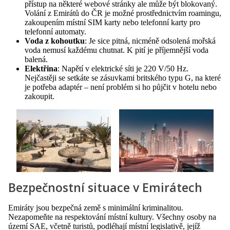
přístup na některé webové stránky ale může být blokovaný.
Volání z Emirátů do ČR je možné prostřednictvím roamingu,
zakoupením místní SIM karty nebo telefonní karty pro
telefonní automaty.
Voda z kohoutku
: Je sice pitná, nicméně odsolená mořská
voda nemusí každému chutnat. K pití je příjemnější voda
balená.
Elektřina
: Napětí v elektrické síti je 220 V/50 Hz.
Nejčastěji se setkáte se zásuvkami britského typu G, na které
je potřeba adaptér – není problém si ho půjčit v hotelu nebo
zakoupit.
Bezpečnostní situace v Emirátech
Emiráty jsou bezpečná země s minimální kriminalitou.
Nezapomeňte na respektování místní kultury. Všechny osoby na
území SAE, včetně turistů, podléhají místní legislativě, jejíž