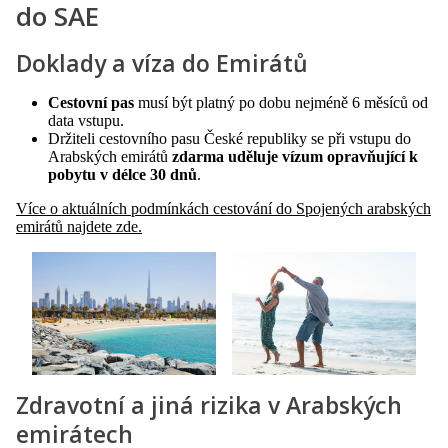
do SAE
Doklady a víza do Emirátů
Cestovní pas
musí být platný po dobu nejméně 6 měsíců od
data vstupu.
Držiteli cestovního pasu České republiky se při vstupu do
Arabských emirátů
zdarma uděluje vízum opravňující k
pobytu v délce 30 dnů
.
Více o aktuálních podmínkách cestování do Spojených arabských
emirátů najdete zde.
Zdravotní a jiná rizika v Arabských
emirátech