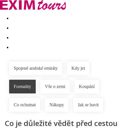
Akční nabídky
Last minute
First minute - Exotika a zim
Spojené arabské emiráty
Kdy jet
Formality
Vše o zemi
Koupání
Co ochutnat
Nákupy
Jak se bavit
Co je důležité vědět před cestou