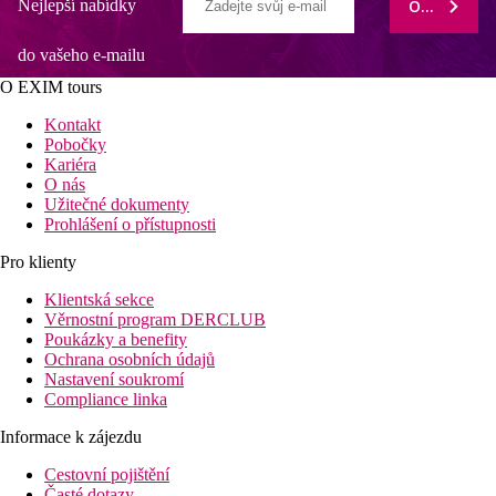
Nejlepší nabídky
ODEBÍRAT
do vašeho e-mailu
O EXIM tours
Kontakt
Pobočky
Kariéra
O nás
Užitečné dokumenty
Prohlášení o přístupnosti
Pro klienty
Klientská sekce
Věrnostní program DERCLUB
Poukázky a benefity
Ochrana osobních údajů
Nastavení soukromí
Compliance linka
Informace k zájezdu
Cestovní pojištění
Časté dotazy