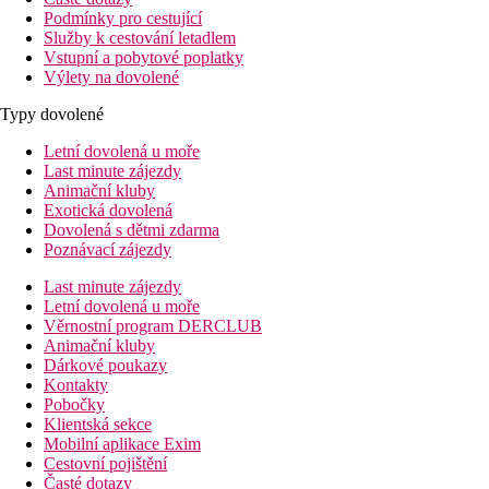
Podmínky pro cestující
Služby k cestování letadlem
Vstupní a pobytové poplatky
Výlety na dovolené
Typy dovolené
Letní dovolená u moře
Last minute zájezdy
Animační kluby
Exotická dovolená
Dovolená s dětmi zdarma
Poznávací zájezdy
Last minute zájezdy
Letní dovolená u moře
Věrnostní program DERCLUB
Animační kluby
Dárkové poukazy
Kontakty
Pobočky
Klientská sekce
Mobilní aplikace Exim
Cestovní pojištění
Časté dotazy