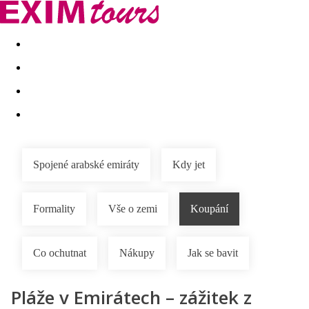
Akční nabídky
Last minute
First minute - Exotika a zim
Spojené arabské emiráty
Kdy jet
Formality
Vše o zemi
Koupání
Co ochutnat
Nákupy
Jak se bavit
Pláže v Emirátech – zážitek z