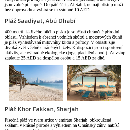
jsou volně přístupné. Do páté části, Al Sahil, nemají přístup muži
bez doprovodu a vybírá se tu vstupné 10 AED.
Pláž Saadiyat, Abú Dhabí
400 metrů jiskřivého bílého písku je součástí chráněné přírodní
oblasti. Vzhledem k absenci vodních skútrů a motorových člunů
je pláž vyhledávaná milovníky klidu a přírody. V oblasti žije
divoká zvěř včetně chráněných želv. K dispozici jsou i sportovní
aktivity, ale výhradně ekologické (jóga, plachtění apod.). Za vstup
zaplatíte 25 AED za dospělou osobu a 15 AED za dítě.
Pláž Khor Fakkan, Sharjah
Písečná pláž ve tvaru srdce v emirátu
Sharjah
, obkroužená
skálami v krásné přírodě s výhledem na Ománský záliv, nabízí