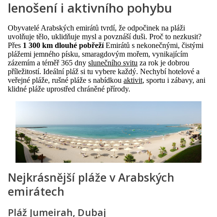
lenošení i aktivního pohybu
Obyvatelé Arabských emirátů tvrdí, že odpočinek na pláži
uvolňuje tělo, uklidňuje mysl a povznáší duši. Proč to nezkusit?
Přes
1 300 km dlouhé pobřeží
Emirátů s nekonečnými, čistými
plážemi jemného písku, smaragdovým mořem, vynikajícím
zázemím a téměř 365 dny
slunečního svitu
za rok je dobrou
příležitostí. Ideální pláž si tu vybere každý. Nechybí hotelové a
veřejné pláže, rušné pláže s nabídkou
aktivit
, sportu i zábavy, ani
klidné pláže uprostřed chráněné přírody.
Nejkrásnější pláže v Arabských
emirátech
Pláž Jumeirah, Dubaj