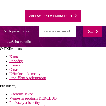
ZAPLAVTE SI V EMIRÁTECH
Nejlepší nabídky
ODEBÍRAT
do vašeho e-mailu
O EXIM tours
Kontakt
Pobočky
Kariéra
O nás
Užitečné dokumenty
Prohlášení o přístupnosti
Pro klienty
Klientská sekce
Věrnostní program DERCLUB
Poukázky a benefity