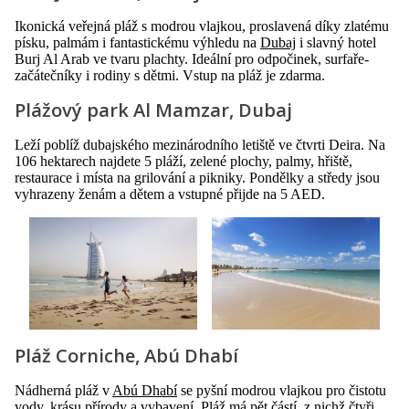
Ikonická veřejná pláž s modrou vlajkou, proslavená díky zlatému
písku, palmám i fantastickému výhledu na
Dubaj
i slavný hotel
Burj Al Arab ve tvaru plachty. Ideální pro odpočinek, surfaře-
začátečníky i rodiny s dětmi. Vstup na pláž je zdarma.
Plážový park Al Mamzar, Dubaj
Leží poblíž dubajského mezinárodního letiště ve čtvrti Deira. Na
106 hektarech najdete 5 pláží, zelené plochy, palmy, hřiště,
restaurace i místa na grilování a pikniky. Pondělky a středy jsou
vyhrazeny ženám a dětem a vstupné přijde na 5 AED.
Pláž Corniche, Abú Dhabí
Nádherná pláž v
Abú Dhabí
se pyšní modrou vlajkou pro čistotu
vody, krásu přírody a vybavení. Pláž má pět částí, z nichž čtyři