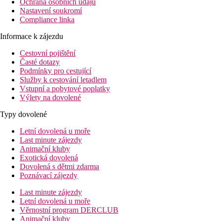
Ochrana osobních údajů
Nastavení soukromí
Compliance linka
Informace k zájezdu
Cestovní pojištění
Časté dotazy
Podmínky pro cestující
Služby k cestování letadlem
Vstupní a pobytové poplatky
Výlety na dovolené
Typy dovolené
Letní dovolená u moře
Last minute zájezdy
Animační kluby
Exotická dovolená
Dovolená s dětmi zdarma
Poznávací zájezdy
Last minute zájezdy
Letní dovolená u moře
Věrnostní program DERCLUB
Animační kluby