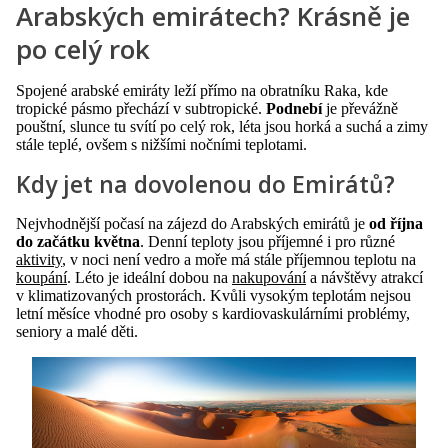
Arabských emirátech? Krásně je
po celý rok
Spojené arabské emiráty leží přímo na obratníku Raka, kde
tropické pásmo přechází v subtropické.
Podnebí
je převážně
pouštní, slunce tu svítí po celý rok, léta jsou horká a suchá a zimy
stále teplé, ovšem s nižšími nočními teplotami.
Kdy jet na dovolenou do Emirátů?
Nejvhodnější počasí na zájezd do Arabských emirátů je
od října
do začátku května
. Denní teploty jsou příjemné i pro různé
aktivity
, v noci není vedro a moře má stále příjemnou teplotu na
koupání
. Léto je ideální dobou na
nakupování
a návštěvy atrakcí
v klimatizovaných prostorách. Kvůli vysokým teplotám nejsou
letní měsíce vhodné pro osoby s kardiovaskulárními problémy,
seniory a malé děti.