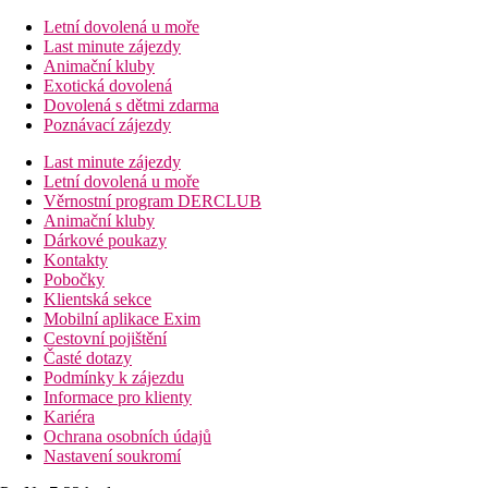
Letní dovolená u moře
Last minute zájezdy
Animační kluby
Exotická dovolená
Dovolená s dětmi zdarma
Poznávací zájezdy
Last minute zájezdy
Letní dovolená u moře
Věrnostní program DERCLUB
Animační kluby
Dárkové poukazy
Kontakty
Pobočky
Klientská sekce
Mobilní aplikace Exim
Cestovní pojištění
Časté dotazy
Podmínky k zájezdu
Informace pro klienty
Kariéra
Ochrana osobních údajů
Nastavení soukromí