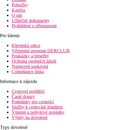
Pobočky
Kariéra
O nás
Užitečné dokumenty
Prohlášení o přístupnosti
Pro klienty
Klientská sekce
Věrnostní program DERCLUB
Poukázky a benefity
Ochrana osobních údajů
Nastavení soukromí
Compliance linka
Informace k zájezdu
Cestovní pojištění
Časté dotazy
Podmínky pro cestující
Služby k cestování letadlem
Vstupní a pobytové poplatky
Výlety na dovolené
Typy dovolené