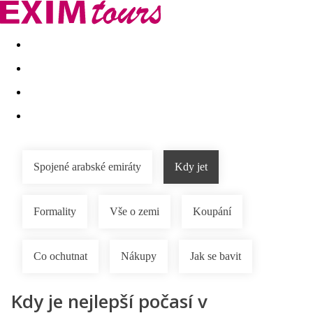
Akční nabídky
Last minute
First minute - Exotika a zim
Spojené arabské emiráty
Kdy jet
Formality
Vše o zemi
Koupání
Co ochutnat
Nákupy
Jak se bavit
Kdy je nejlepší počasí v