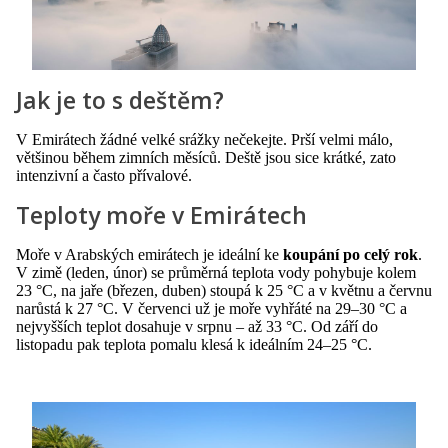
Jak je to s deštěm?
V Emirátech žádné velké srážky nečekejte. Prší velmi málo,
většinou během zimních měsíců. Deště jsou sice krátké, zato
intenzivní a často přívalové.
Teploty moře v Emirátech
Moře v Arabských emirátech je ideální ke
koupání po celý rok
.
V zimě (leden, únor) se průměrná teplota vody pohybuje kolem
23 °C, na jaře (březen, duben) stoupá k 25 °C a v květnu a červnu
narůstá k 27 °C. V červenci už je moře vyhřáté na 29–30 °C a
nejvyšších teplot dosahuje v srpnu – až 33 °C. Od září do
listopadu pak teplota pomalu klesá k ideálním 24–25 °C.