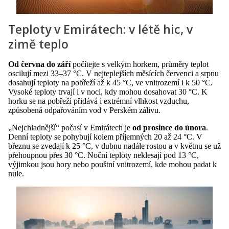
Teploty v Emirátech: v létě hic, v
zimě teplo
Od června do září
počítejte s velkým horkem, průměry teplot
oscilují mezi 33–37 °C. V nejteplejších měsících červenci a srpnu
dosahují teploty na pobřeží až k 45 °C, ve vnitrozemí i k 50 °C.
Vysoké teploty trvají i v noci, kdy mohou dosahovat 30 °C. K
horku se na pobřeží přidává i extrémní vlhkost vzduchu,
způsobená odpařováním vod v Perském zálivu.
„Nejchladnější“ počasí v Emirátech je
od prosince do února
.
Denní teploty se pohybují kolem příjemných 20 až 24 °C. V
březnu se zvedají k 25 °C, v dubnu nadále rostou a v květnu se už
přehoupnou přes 30 °C. Noční teploty neklesají pod 13 °C,
výjimkou jsou hory nebo pouštní vnitrozemí, kde mohou padat k
nule.