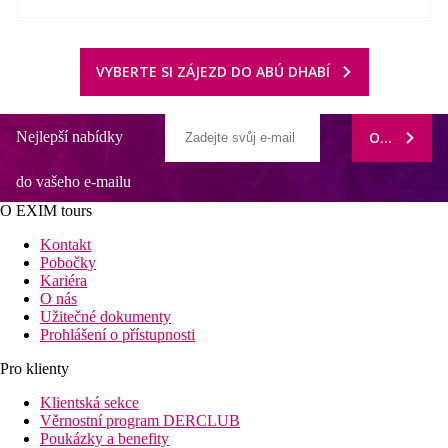
VYBERTE SI ZÁJEZD DO ABÚ DHABÍ
Nejlepší nabídky
ODEBÍRAT
do vašeho e-mailu
O EXIM tours
Kontakt
Pobočky
Kariéra
O nás
Užitečné dokumenty
Prohlášení o přístupnosti
Pro klienty
Klientská sekce
Věrnostní program DERCLUB
Poukázky a benefity