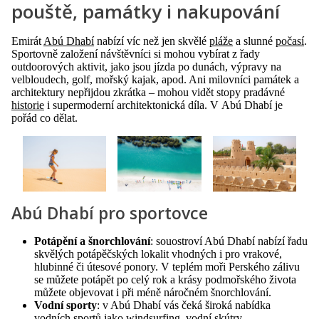
pouště, památky i nakupování
Emirát
Abú Dhabí
nabízí víc než jen skvělé
pláže
a slunné
počasí
.
Sportovně založení návštěvníci si mohou vybírat z řady
outdoorových aktivit, jako jsou jízda po dunách, výpravy na
velbloudech, golf, mořský kajak, apod. Ani milovníci památek a
architektury nepřijdou zkrátka – mohou vidět stopy pradávné
historie
i supermoderní architektonická díla. V Abú Dhabí je
pořád co dělat.
Abú Dhabí pro sportovce
Potápění a šnorchlování
: souostroví Abú Dhabí nabízí řadu
skvělých potápěčských lokalit vhodných i pro vrakové,
hlubinné či útesové ponory. V teplém moři Perského zálivu
se můžete potápět po celý rok a krásy podmořského života
můžete objevovat i při méně náročném šnorchlování.
Vodní sporty
: v Abú Dhabí vás čeká široká nabídka
vodních sportů jako windsurfing, vodní skútry,