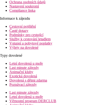
Ochrana osobních údajů
Nastavení soukromí
Compliance linka
Informace k zájezdu
Cestovní pojištění
Časté dotazy
Podmínky pro cestující
Služby k cestování letadlem
Vstupní a pobytové poplatky
Výlety na dovolené
Typy dovolené
Letní dovolená u moře
Last minute zájezdy
Animační kluby
Exotická dovolená
Dovolená s dětmi zdarma
Poznávací zájezdy
Last minute zájezdy
Letní dovolená u moře
Věrnostní program DERCLUB