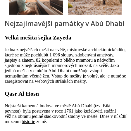
Nejzajímavější památky v Abú Dhabí
Velká mešita šejka Zayeda
Jedna z největších mešit na světě, mistrovské architektonické dílo,
které se může pochlubit 1 096 sloupy, zdobenými ametysty,
jaspisy a zlatem, 82 kopulemi z bílého mramoru a nádvořím
s jednou z nejkrásnějších mramorových mozaik na světě. Jako
jediná mešita v emirátu Abú Dhabí umožňuje vstup i
nemuslimům včetně žen. Vstup do mešity je volný, ale je nutné se
zaregistrovat na webových stránkách mešity.
Qasr Al Hosn
Nejstarší kamenná budova ve městě Abú Dhabí (tzv. Bílá
pevnost), byla postavena v roce 1761 jako kuželovitá strážní
věž na obranu jediné sladkovodní studny ve městě. Dnes v ní sídlí
muzeum
historie
země.