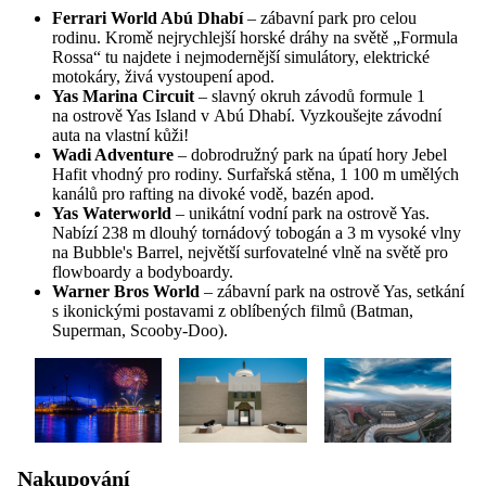
Ferrari World Abú Dhabí
– zábavní park pro celou
rodinu. Kromě nejrychlejší horské dráhy na světě „Formula
Rossa“ tu najdete i nejmodernější simulátory, elektrické
motokáry, živá vystoupení apod.
Yas Marina Circuit
– slavný okruh závodů formule 1
na ostrově Yas Island v Abú Dhabí. Vyzkoušejte závodní
auta na vlastní kůži!
Wadi Adventure
– dobrodružný park na úpatí hory Jebel
Hafit vhodný pro rodiny. Surfařská stěna, 1 100 m umělých
kanálů pro rafting na divoké vodě, bazén apod.
Yas Waterworld
– unikátní vodní park na ostrově Yas.
Nabízí 238 m dlouhý tornádový tobogán a 3 m vysoké vlny
na Bubble's Barrel, největší surfovatelné vlně na světě pro
flowboardy a bodyboardy.
Warner Bros World
– zábavní park na ostrově Yas, setkání
s ikonickými postavami z oblíbených filmů (Batman,
Superman, Scooby-Doo).
Nakupování