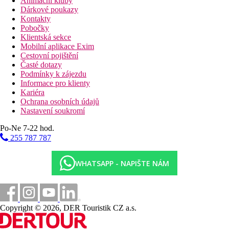
Animační kluby
Dárkové poukazy
Kontakty
Pobočky
Klientská sekce
Mobilní aplikace Exim
Cestovní pojištění
Časté dotazy
Podmínky k zájezdu
Informace pro klienty
Kariéra
Ochrana osobních údajů
Nastavení soukromí
Po-Ne 7-22 hod.
255 787 787
WHATSAPP - NAPIŠTE NÁM
Copyright © 2026, DER Touristik CZ a.s.