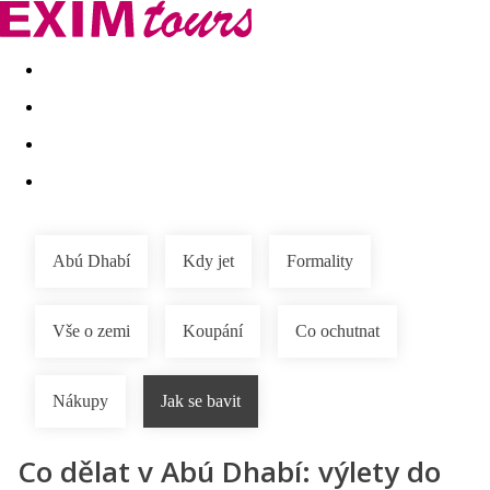
Akční nabídky
Last minute
First minute - Exotika a zim
Abú Dhabí
Kdy jet
Formality
Vše o zemi
Koupání
Co ochutnat
Nákupy
Jak se bavit
Co dělat v Abú Dhabí: výlety do