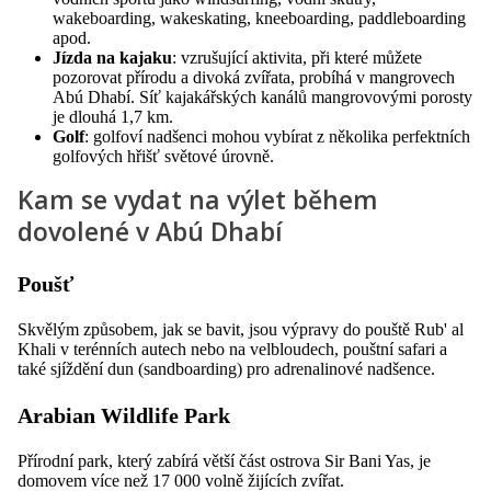
wakeboarding, wakeskating, kneeboarding, paddleboarding
apod.
Jízda na kajaku
: vzrušující aktivita, při které můžete
pozorovat přírodu a divoká zvířata, probíhá v mangrovech
Abú Dhabí. Síť kajakářských kanálů mangrovovými porosty
je dlouhá 1,7 km.
Golf
: golfoví nadšenci mohou vybírat z několika perfektních
golfových hřišť světové úrovně.
Kam se vydat na výlet během
dovolené v Abú Dhabí
Poušť
Skvělým způsobem, jak se bavit, jsou výpravy do pouště Rub' al
Khali v terénních autech nebo na velbloudech, pouštní safari a
také sjíždění dun (sandboarding) pro adrenalinové nadšence.
Arabian Wildlife Park
Přírodní park, který zabírá větší část ostrova Sir Bani Yas, je
domovem více než 17 000 volně žijících zvířat.