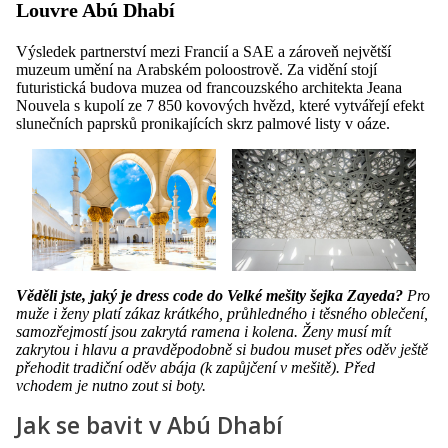
Louvre Abú Dhabí
Výsledek partnerství mezi Francií a SAE a zároveň největší
muzeum umění na Arabském poloostrově. Za vidění stojí
futuristická budova muzea od francouzského architekta Jeana
Nouvela s kupolí ze 7 850 kovových hvězd, které vytvářejí efekt
slunečních paprsků pronikajících skrz palmové listy v oáze.
Věděli jste, jaký je dress code do Velké mešity šejka Zayeda?
Pro
muže i ženy platí zákaz krátkého, průhledného i těsného oblečení,
samozřejmostí jsou zakrytá ramena i kolena. Ženy musí mít
zakrytou i hlavu a pravděpodobně si budou muset přes oděv ještě
přehodit tradiční oděv abája (k zapůjčení v mešitě). Před
vchodem je nutno zout si boty.
Jak se bavit v Abú Dhabí