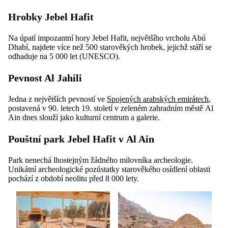
Hrobky Jebel Hafit
Na úpatí impozantní hory Jebel Hafit, největšího vrcholu Abú
Dhabí, najdete více než 500 starověkých hrobek, jejichž stáří se
odhaduje na 5 000 let (UNESCO).
Pevnost Al Jahili
Jedna z největších pevností ve
Spojených arabských emirátech
,
postavená v 90. letech 19. století v zeleném zahradním městě Al
Ain dnes slouží jako kulturní centrum a galerie.
Pouštní park Jebel Hafit v Al Ain
Park nenechá lhostejným žádného milovníka archeologie.
Unikátní archeologické pozůstatky starověkého osídlení oblasti
pochází z období neolitu před 8 000 lety.