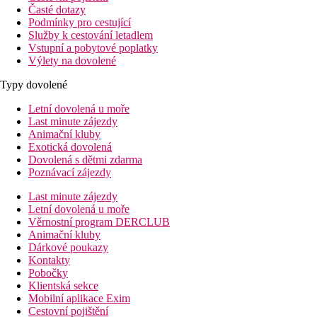
Časté dotazy
Podmínky pro cestující
Služby k cestování letadlem
Vstupní a pobytové poplatky
Výlety na dovolené
Typy dovolené
Letní dovolená u moře
Last minute zájezdy
Animační kluby
Exotická dovolená
Dovolená s dětmi zdarma
Poznávací zájezdy
Last minute zájezdy
Letní dovolená u moře
Věrnostní program DERCLUB
Animační kluby
Dárkové poukazy
Kontakty
Pobočky
Klientská sekce
Mobilní aplikace Exim
Cestovní pojištění