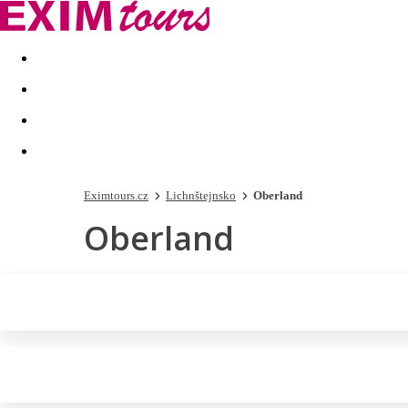
Akční nabídky
Last minute
First minute - Exotika a zim
Eximtours.cz
Lichnštejnsko
Oberland
Oberland