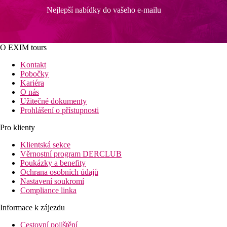
Nejlepší nabídky do vašeho e-mailu
O EXIM tours
Kontakt
Pobočky
Kariéra
O nás
Užitečné dokumenty
Prohlášení o přístupnosti
Pro klienty
Klientská sekce
Věrnostní program DERCLUB
Poukázky a benefity
Ochrana osobních údajů
Nastavení soukromí
Compliance linka
Informace k zájezdu
Cestovní pojištění