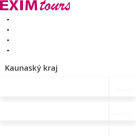
Akční nabídky
Last minute
First minute - Exotika a zim
Kaunaský kraj