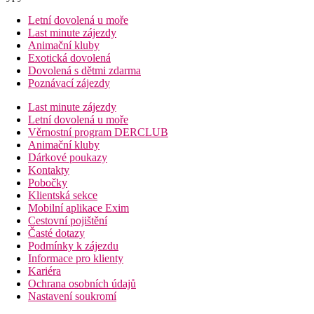
Letní dovolená u moře
Last minute zájezdy
Animační kluby
Exotická dovolená
Dovolená s dětmi zdarma
Poznávací zájezdy
Last minute zájezdy
Letní dovolená u moře
Věrnostní program DERCLUB
Animační kluby
Dárkové poukazy
Kontakty
Pobočky
Klientská sekce
Mobilní aplikace Exim
Cestovní pojištění
Časté dotazy
Podmínky k zájezdu
Informace pro klienty
Kariéra
Ochrana osobních údajů
Nastavení soukromí