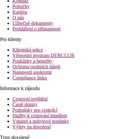
Kontakt
Pobočky
Kariéra
O nás
Užitečné dokumenty
Prohlášení o přístupnosti
Pro klienty
Klientská sekce
Věrnostní program DERCLUB
Poukázky a benefity
Ochrana osobních údajů
Nastavení soukromí
Compliance linka
Informace k zájezdu
Cestovní pojištění
Časté dotazy
Podmínky pro cestující
Služby k cestování letadlem
Vstupní a pobytové poplatky
Výlety na dovolené
Typy dovolené