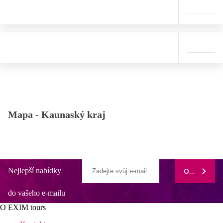
Mapa -
Kaunaský kraj
Nejlepší nabídky
ODEBÍRAT
do vašeho e-mailu
O EXIM tours