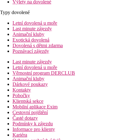
Výlety na dovolené
Typy dovolené
Letní dovolená u moře
Last minute zájezdy
Animační kluby
Exotická dovolená
Dovolená s dětmi zdarma
Poznávací zájezdy
Last minute zájezdy
Letní dovolená u moře
Věrnostní program DERCLUB
Animační kluby
Dárkové poukazy
Kontakty
Pobočky
Klientská sekce
Mobilní aplikace Exim
Cestovní pojištění
Časté dotazy
Podmínky k zájezdu
Informace pro klienty
Kariéra