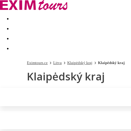
Akční nabídky
Last minute
First minute - Exotika a zim
Eximtours.cz
Litva
Klaipėdský kraj
Klaipėdský kraj
Klaipėdský kraj