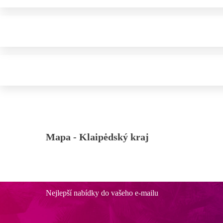
Mapa -
Klaipėdský kraj
Nejlepší nabídky do vašeho e-mailu