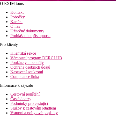
O EXIM tours
Kontakt
Pobočky
Kariéra
O nás
Užitečné dokumenty
Prohlášení o přístupnosti
Pro klienty
Klientská sekce
Věrnostní program DERCLUB
Poukázky a benefity
Ochrana osobních údajů
Nastavení soukromí
Compliance linka
Informace k zájezdu
Cestovní pojištění
Časté dotazy
Podmínky pro cestující
Služby k cestování letadlem
Vstupní a pobytové poplatky