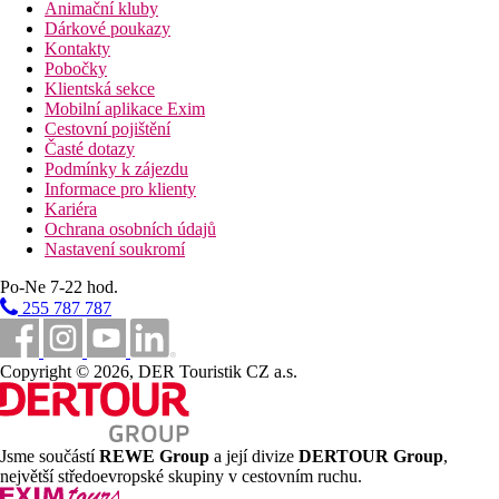
Animační kluby
Dárkové poukazy
Kontakty
Pobočky
Klientská sekce
Mobilní aplikace Exim
Cestovní pojištění
Časté dotazy
Podmínky k zájezdu
Informace pro klienty
Kariéra
Ochrana osobních údajů
Nastavení soukromí
Po-Ne 7-22 hod.
255 787 787
Copyright © 2026, DER Touristik CZ a.s.
Jsme součástí
REWE Group
a její divize
DERTOUR Group
,
největší středoevropské skupiny v cestovním ruchu.