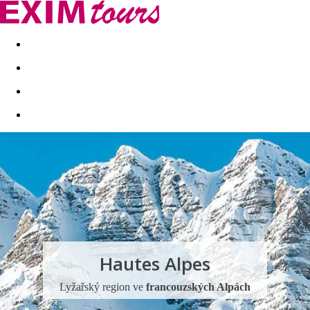
Akční nabídky
Last minute
First minute - Exotika a zim
Hautes Alpes
Lyžařský region ve
francouzských Alpách