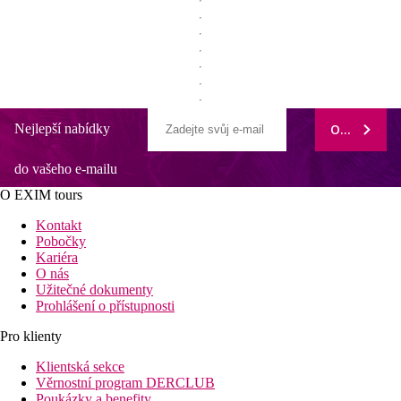
Nejlepší nabídky
ODEBÍRAT
do vašeho e-mailu
O EXIM tours
Kontakt
Pobočky
Kariéra
O nás
Užitečné dokumenty
Prohlášení o přístupnosti
Pro klienty
Klientská sekce
Věrnostní program DERCLUB
Poukázky a benefity