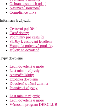
Ochrana osobních údajů
Nastavení soukromí
Compliance linka
Informace k zájezdu
Cestovní pojištění
Časté dotazy
Podmínky pro cestující
Služby k cestování letadlem
Vstupní a pobytové poplatky
Výlety na dovolené
Typy dovolené
Letní dovolená u moře
Last minute zájezdy
Animační kluby
Exotická dovolená
Dovolená s dětmi zdarma
Poznávací zájezdy
Last minute zájezdy
Letní dovolená u moře
Věrnostní program DERCLUB