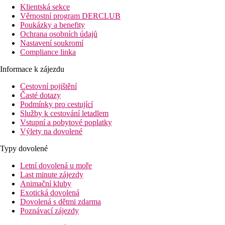
Klientská sekce
Věrnostní program DERCLUB
Poukázky a benefity
Ochrana osobních údajů
Nastavení soukromí
Compliance linka
Informace k zájezdu
Cestovní pojištění
Časté dotazy
Podmínky pro cestující
Služby k cestování letadlem
Vstupní a pobytové poplatky
Výlety na dovolené
Typy dovolené
Letní dovolená u moře
Last minute zájezdy
Animační kluby
Exotická dovolená
Dovolená s dětmi zdarma
Poznávací zájezdy