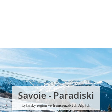
a u moře
Animační kluby
First minute – Léto 2027
Vě
Savoie - Paradiski
Lyžařský region ve
francouzských Alpách