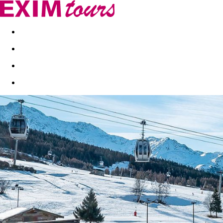
Akční nabídky
Last minute
First minute - Exotika a zim