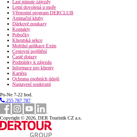
Last minute zájezdy
Letní dovolená u moře
Věrnostní program DERCLUB
Animační kluby
Dárkové poukazy
Kontakty
Pobočky
Klientská sekce
Mobilní aplikace Exim
Cestovní pojištění
Časté dotazy
Podmínky k zájezdu
Informace pro klienty
Kariéra
Ochrana osobních údajů
Nastavení soukromí
Po-Ne 7-22 hod.
255 787 787
Copyright © 2026, DER Touristik CZ a.s.