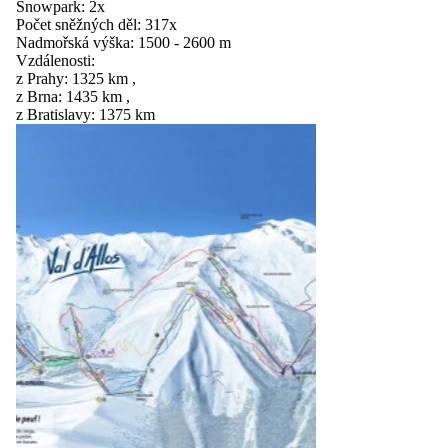
Snowpark:
2x
Počet sněžných děl:
317x
Nadmořská výška:
1500 - 2600 m
Vzdálenosti:
z Prahy:
1325 km
,
z Brna:
1435 km
,
z Bratislavy:
1375 km