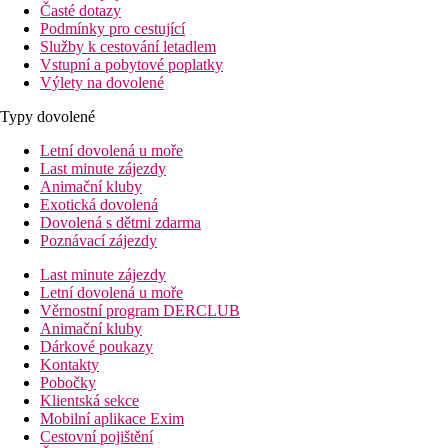
Časté dotazy
Podmínky pro cestující
Služby k cestování letadlem
Vstupní a pobytové poplatky
Výlety na dovolené
Typy dovolené
Letní dovolená u moře
Last minute zájezdy
Animační kluby
Exotická dovolená
Dovolená s dětmi zdarma
Poznávací zájezdy
Last minute zájezdy
Letní dovolená u moře
Věrnostní program DERCLUB
Animační kluby
Dárkové poukazy
Kontakty
Pobočky
Klientská sekce
Mobilní aplikace Exim
Cestovní pojištění