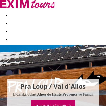
Akční nabídky
Last minute
First minute - Exotika a zim
Pra Loup / Val d´Allos
Lyžařská oblast
Alpes de Haute Provence
ve Francii
ZOBRAZIT ZÁJEZDY