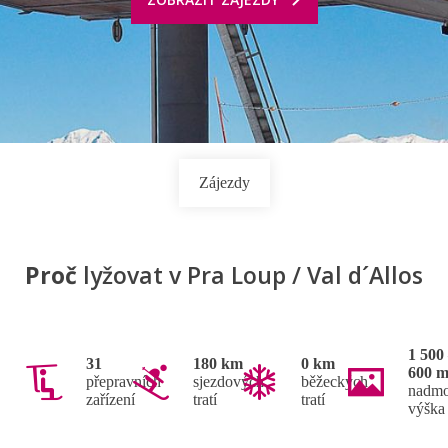
Zájezdy
Proč
lyžovat v Pra Loup / Val d´Allos
1 500
31
180 km
0 km
600 
přepravních
sjezdových
běžeckých
nadmo
zařízení
tratí
tratí
výška