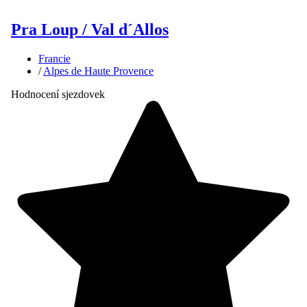
Pra Loup / Val d´Allos
Francie
/
Alpes de Haute Provence
Hodnocení sjezdovek