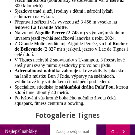
všech náročností (dohromady se sousedním Val d’Isère až
300 kilometrů).
Sjezdové tratě si užijí rodiny s dětmi i nároční lyžaři
s důrazem na výkon.
Přepravní zařízení vás vyvezou až 3 456 m vysoko na
ledovec La Grande Motte
.
Na vrchol
Aiguille Percée
(2 748 m) s výrazným skalním
útvarem jezdí rychlá sedačková lanovka z roku 2024.
Z Grande Motte uvidíte mj. Aiguille Percée, vrchol
Rocher
de Bellevarde
(2 827 m) s jeskyní, jezero v Lac de Tignes i
celé údolí.
V Tignes nechybí 2 snowparky s U-rampou, 3 freestylové
areály ani svahy mimo sjezdovky pro volnou jízdu.
Adrenalinová nabídka
zahrnuje takové aktivity jako skok
na laně z můstku Bun J Ride, výpravy na sněžnicích,
vyhlídkové lety vrtulníkem či potápění pod ledem.
Specialitou střediska je
sáňkařská dráha Pala’Fou
, kterou
zdobí tunel dlouhý 40 metrů.
Po lyžování vás kromě bohatého nočního života čeká
aquapark, fitness centrum a bowling.
Fotogalerie
Tignes
Nejlepší nabídky
ODEBÍRAT