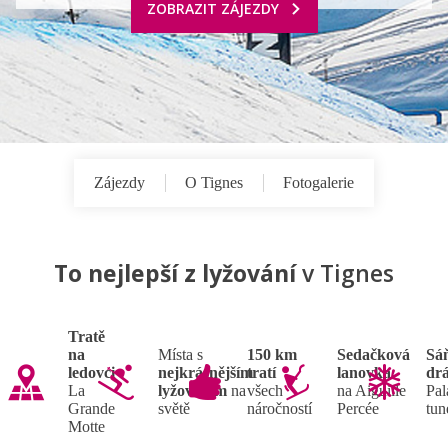
ZOBRAZIT ZÁJEZDY
Zájezdy
O Tignes
Fotogalerie
To nejlepší z lyžování
v Tignes
Tratě
na
Místa s
150 km
Sedačková
Sá
ledovci
nejkrásnějším
tratí
lanovka
dr
La
lyžováním
na
všech
na Aiguille
Pal
Grande
světě
náročností
Percée
tun
Motte