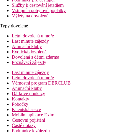
Služby k cestování letadlem
Vstupní a pobytové poplatky
Výlety na dovolené
Typy dovolené
Letní dovolená u moře
Last minute zájezdy
Animační kluby
Exotická dovolená
Dovolená s dětmi zdarma
Poznávací zájezdy
Last minute zájezdy
Letní dovolená u moře
Věrnostní program DERCLUB
Animační kluby
Dárkové poukazy
Kontakty
Pobočky
Klientská sekce
Mobilní aplikace Exim
Cestovní pojištění
Časté dotazy
Podmínky k zájezdu