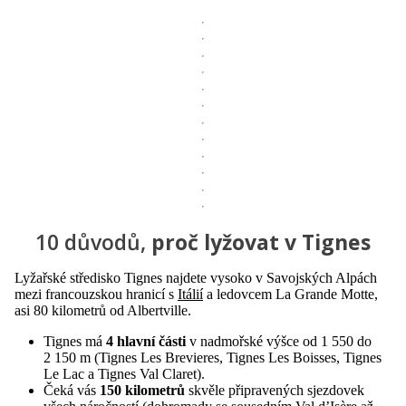
10 důvodů,
proč lyžovat v Tignes
Lyžařské středisko Tignes najdete vysoko v Savojských Alpách
mezi francouzskou hranicí s
Itálií
a ledovcem La Grande Motte,
asi 80 kilometrů od Albertville.
Tignes má
4 hlavní části
v nadmořské výšce od 1 550 do
2 150 m (Tignes Les Brevieres, Tignes Les Boisses, Tignes
Le Lac a Tignes Val Claret).
Čeká vás
150 kilometrů
skvěle připravených sjezdovek