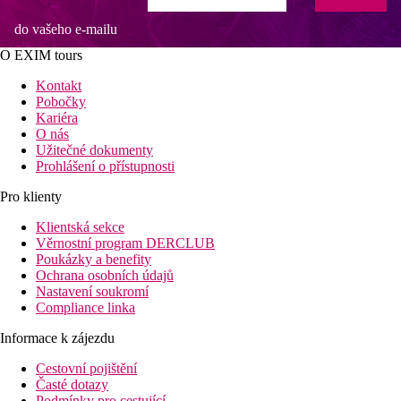
do vašeho e-mailu
O EXIM tours
Kontakt
Pobočky
Kariéra
O nás
Užitečné dokumenty
Prohlášení o přístupnosti
Pro klienty
Klientská sekce
Věrnostní program DERCLUB
Poukázky a benefity
Ochrana osobních údajů
Nastavení soukromí
Compliance linka
Informace k zájezdu
Cestovní pojištění
Časté dotazy
Podmínky pro cestující