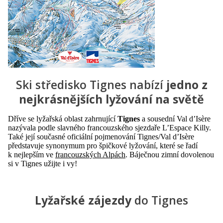
Ski středisko Tignes nabízí
jedno z
nejkrásnějších lyžování na světě
Dříve se lyžařská oblast zahrnující
Tignes
a sousední Val d’Isère
nazývala podle slavného francouzského sjezdaře L’Espace Killy.
Také její současné oficiální pojmenování Tignes/Val d’Isère
představuje synonymum pro špičkové lyžování, které se řadí
k nejlepším ve
francouzských Alpách
. Báječnou zimní dovolenou
si v Tignes užijte i vy!
Lyžařské zájezdy
do Tignes