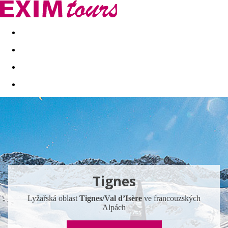
Akční nabídky
Last minute
First minute - Exotika a zim
Tignes
Lyžařská oblast
Tignes/Val d’Isère
ve francouzských
Alpách