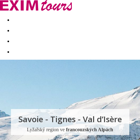
Akční nabídky
Last minute
First minute - Exotika a zim
Savoie - Tignes - Val d’Isère
Lyžařský region ve
francouzských Alpách