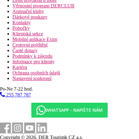
Letní dovolená u moře
Věrnostní program DERCLUB
Animační kluby
Dárkové poukazy
Kontakty
Pobočky
Klientská sekce
Mobilní aplikace Exim
Cestovní pojištění
Časté dotazy
Podmínky k zájezdu
Informace pro klienty
Kariéra
Ochrana osobních údajů
Nastavení soukromí
Po-Ne 7-22 hod.
255 787 787
WHATSAPP - NAPIŠTE NÁM
Copyright © 2026, DER Touristik CZ a.s.