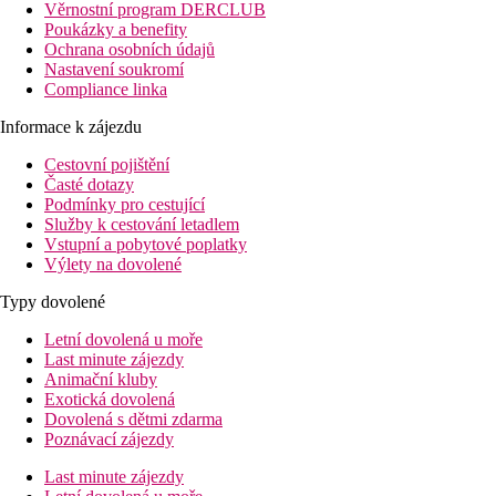
Věrnostní program DERCLUB
Poukázky a benefity
Ochrana osobních údajů
Nastavení soukromí
Compliance linka
Informace k zájezdu
Cestovní pojištění
Časté dotazy
Podmínky pro cestující
Služby k cestování letadlem
Vstupní a pobytové poplatky
Výlety na dovolené
Typy dovolené
Letní dovolená u moře
Last minute zájezdy
Animační kluby
Exotická dovolená
Dovolená s dětmi zdarma
Poznávací zájezdy
Last minute zájezdy