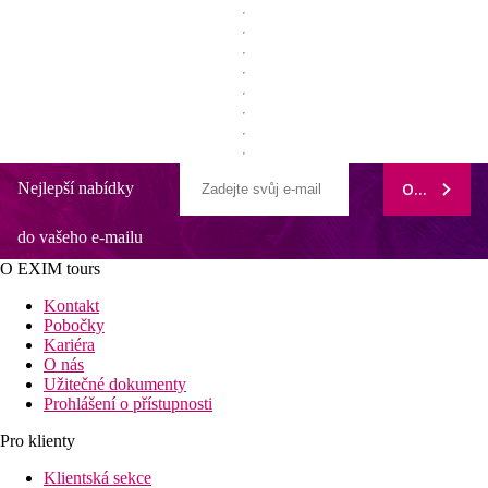
Nejlepší nabídky
ODEBÍRAT
do vašeho e-mailu
O EXIM tours
Kontakt
Pobočky
Kariéra
O nás
Užitečné dokumenty
Prohlášení o přístupnosti
Pro klienty
Klientská sekce