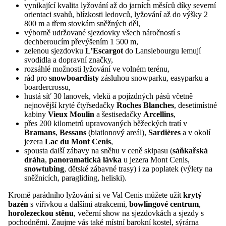
vynikající kvalita lyžování až do jarních měsíců díky severní
orientaci svahů, blízkosti ledovců, lyžování až do výšky 2
800 m a třem stovkám sněžných děl,
výborně udržované sjezdovky všech náročností s
dechberoucím převýšením 1 500 m,
zelenou sjezdovku
L’Escargot
do Lanslebourgu lemují
svodidla a dopravní značky,
rozsáhlé možnosti lyžování ve volném terénu,
rád pro
snowboardisty
zásluhou snowparku, easyparku a
boardercrossu,
hustá síť 30 lanovek, vleků a pojízdných pásů včetně
nejnovější kryté čtyřsedačky
Roches Blanches
, desetimístné
kabiny
Vieux Moulin
a šestisedačky
Arcellins
,
přes 200 kilometrů upravovaných běžeckých tratí v
Bramans
,
Bessans
(biatlonový areál),
Sardières
a v okolí
jezera
Lac du Mont Cenis
,
spousta další zábavy na sněhu v ceně skipasu (
sáňkařská
dráha
,
panoramatická lávka
u jezera Mont Cenis,
snowtubing
, dětské zábavné trasy) i za poplatek (výlety na
sněžnicích, paragliding, heliski).
Kromě parádního lyžování si ve Val Cenis můžete užít
krytý
bazén
s vířivkou a dalšími atrakcemi,
bowlingové centrum
,
horolezeckou stěnu
, večerní show na sjezdovkách a sjezdy s
pochodněmi. Zaujme vás také místní barokní kostel, sýrárna