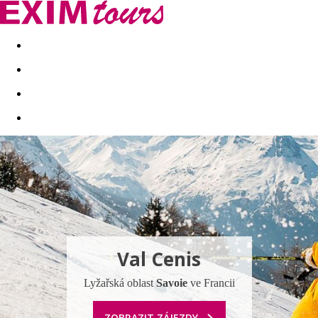
Akční nabídky
Last minute
First minute - Exotika a zim
Val Cenis
Lyžařská oblast
Savoie
ve Francii
ZOBRAZIT ZÁJEZDY