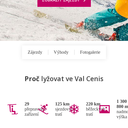
Zájezdy
Výhody
Fotogalerie
Proč
lyžovat ve Val Cenis
1 300
29
125 km
220 km
800 
přepravních
sjezdových
běžeckých
nadmo
zařízení
tratí
tratí
výška