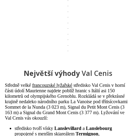
Největší výhody
Val Cenis
Středně velké
francouzské lyžařské
středisko Val Cenis v horní
části údolí Maurienne najdete poblíž hranic s Itálií asi 150
kilometrů od olympijského Grenoblu. Rozkládá se v překrásné
krajině nedaleko národního parku La Vanoise pod třítisícovkami
Sommet de la Nunda (3 023 m), Signal du Petit Mont Cenis (3
163 m) a Signal du Grand Mont Cenis (3 377 m). Lyžování ve
Val Cenis vás okouzlí:
středisko tvoří vísky
Lanslevillard
a
Lanslebourg
propojené s menším skiareálem
Termignon
,