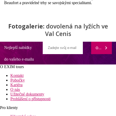
Beaufort a pravidelné trhy se savojskými specialitami.
Fotogalerie:
dovolená na lyžích ve
Val Cenis
Nejlepší nabídky
ODEBÍRAT
do vašeho e-mailu
O EXIM tours
Kontakt
Pobočky
Kariéra
O nás
Užitečné dokumenty
Prohlášení o přístupnosti
Pro klienty