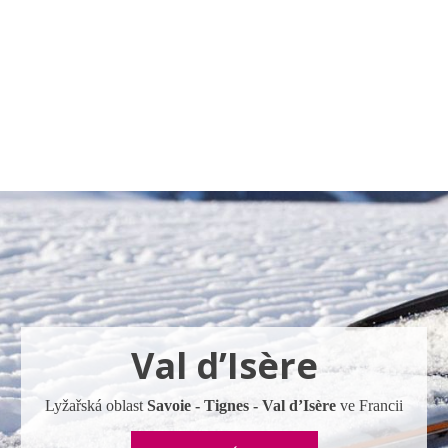
a u moře
Animační kluby
First minute – Léto 2027
Vě
Val d’Isère
Lyžařská oblast
Savoie - Tignes - Val d’Isère
ve Francii