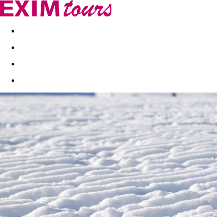
Akční nabídky
Last minute
First minute - Exotika a zim