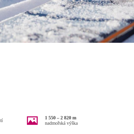
1 550 – 2 820 m
tí
nadmořská výška