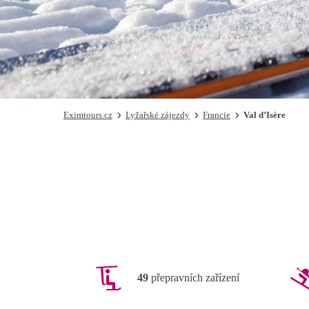
Eximtours.cz
Lyžařské zájezdy
Francie
Val d’Isère
49
přepravních zařízení