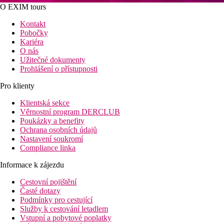
O EXIM tours
Kontakt
Pobočky
Kariéra
O nás
Užitečné dokumenty
Prohlášení o přístupnosti
Pro klienty
Klientská sekce
Věrnostní program DERCLUB
Poukázky a benefity
Ochrana osobních údajů
Nastavení soukromí
Compliance linka
Informace k zájezdu
Cestovní pojištění
Časté dotazy
Podmínky pro cestující
Služby k cestování letadlem
Vstupní a pobytové poplatky