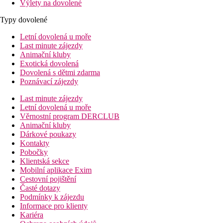
Výlety na dovolené
Typy dovolené
Letní dovolená u moře
Last minute zájezdy
Animační kluby
Exotická dovolená
Dovolená s dětmi zdarma
Poznávací zájezdy
Last minute zájezdy
Letní dovolená u moře
Věrnostní program DERCLUB
Animační kluby
Dárkové poukazy
Kontakty
Pobočky
Klientská sekce
Mobilní aplikace Exim
Cestovní pojištění
Časté dotazy
Podmínky k zájezdu
Informace pro klienty
Kariéra