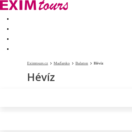
Akční nabídky
Last minute
First minute - Exotika a zim
Eximtours.cz
Maďarsko
Balaton
Hévíz
Hévíz