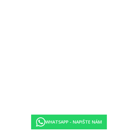
 řeku
WHATSAPP - NAPIŠTE NÁM