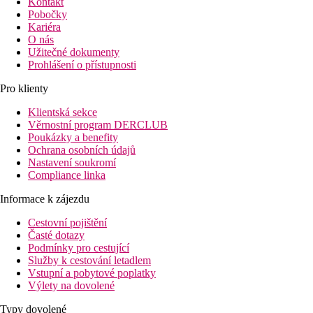
Kontakt
Pobočky
Kariéra
O nás
Užitečné dokumenty
Prohlášení o přístupnosti
Pro klienty
Klientská sekce
Věrnostní program DERCLUB
Poukázky a benefity
Ochrana osobních údajů
Nastavení soukromí
Compliance linka
Informace k zájezdu
Cestovní pojištění
Časté dotazy
Podmínky pro cestující
Služby k cestování letadlem
Vstupní a pobytové poplatky
Výlety na dovolené
Typy dovolené