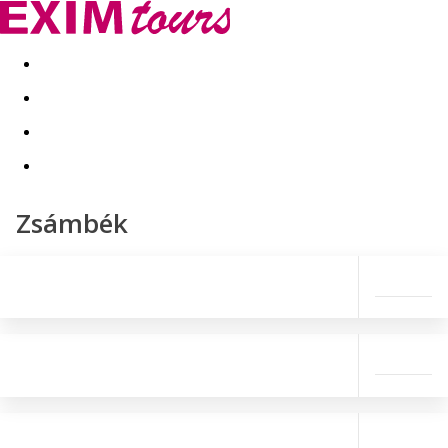
Akční nabídky
Last minute
First minute - Exotika a zim
Zsámbék