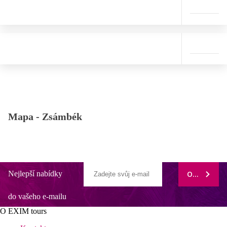
Mapa -
Zsámbék
Nejlepší nabídky
ODEBÍRAT
do vašeho e-mailu
O EXIM tours