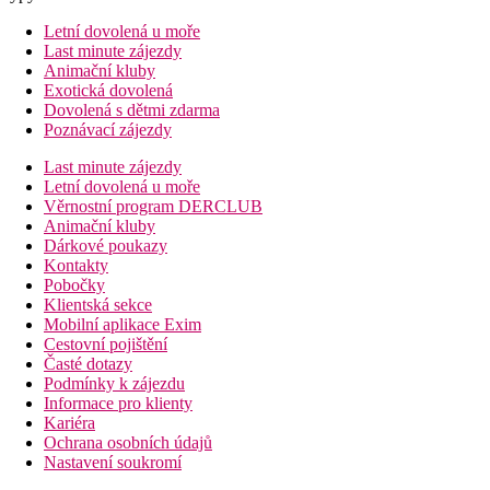
Letní dovolená u moře
Last minute zájezdy
Animační kluby
Exotická dovolená
Dovolená s dětmi zdarma
Poznávací zájezdy
Last minute zájezdy
Letní dovolená u moře
Věrnostní program DERCLUB
Animační kluby
Dárkové poukazy
Kontakty
Pobočky
Klientská sekce
Mobilní aplikace Exim
Cestovní pojištění
Časté dotazy
Podmínky k zájezdu
Informace pro klienty
Kariéra
Ochrana osobních údajů
Nastavení soukromí