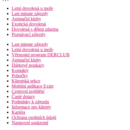
Letní dovolená u moře
Last minute zájezdy
Animační kluby
Exotická dovolená
Dovolená s dětmi zdarma
Poznávací zájezdy
Last minute zájezdy
Letní dovolená u moře
Věrnostní program DERCLUB
Animační kluby
Dárkové poukazy
Kontakty
Pobočky
Klientská sekce
Mobilní aplikace Exim
Cestovní pojištění
Časté dotazy
Podmínky k zájezdu
Informace pro klienty
Kariéra
Ochrana osobních údajů
Nastavení soukromí