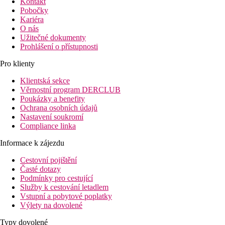
Kontakt
Pobočky
Kariéra
O nás
Užitečné dokumenty
Prohlášení o přístupnosti
Pro klienty
Klientská sekce
Věrnostní program DERCLUB
Poukázky a benefity
Ochrana osobních údajů
Nastavení soukromí
Compliance linka
Informace k zájezdu
Cestovní pojištění
Časté dotazy
Podmínky pro cestující
Služby k cestování letadlem
Vstupní a pobytové poplatky
Výlety na dovolené
Typy dovolené