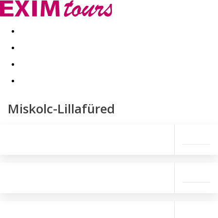
Akční nabídky
Last minute
First minute - Exotika a zim
Miskolc-Lillafüred