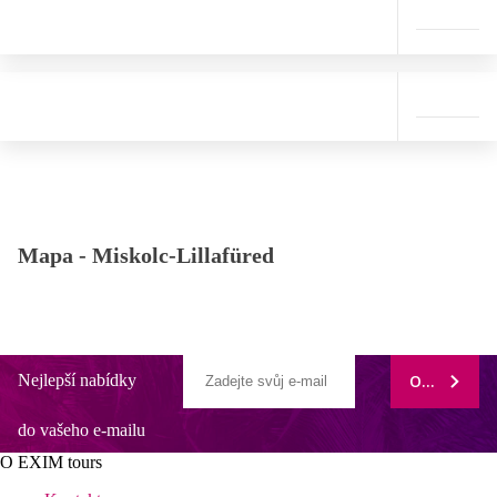
Mapa -
Miskolc-Lillafüred
Nejlepší nabídky
ODEBÍRAT
do vašeho e-mailu
O EXIM tours