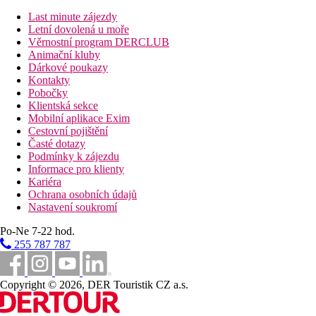
Last minute zájezdy
Vzdálenosti
Letní dovolená u moře
Věrnostní program DERCLUB
1,1 km
Animační kluby
Autobusová stanice
Dárkové poukazy
Kontakty
60 km
Pobočky
Jezero
Klientská sekce
Mobilní aplikace Exim
2,5 km
Cestovní pojištění
Vlakové nádraží
Časté dotazy
Podmínky k zájezdu
Bazény
Informace pro klienty
Kariéra
Ochrana osobních údajů
Dětský bazén
Nastavení soukromí
Fotogalerie
Po-Ne 7-22 hod.
255 787 787
Copyright © 2026, DER Touristik CZ a.s.