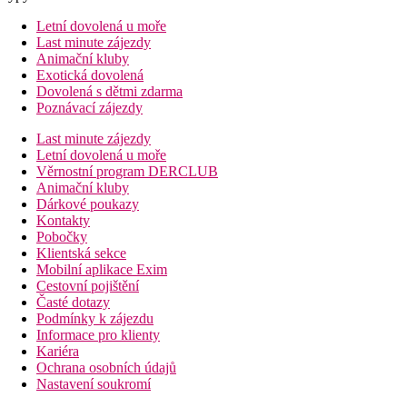
Letní dovolená u moře
Last minute zájezdy
Animační kluby
Exotická dovolená
Dovolená s dětmi zdarma
Poznávací zájezdy
Last minute zájezdy
Letní dovolená u moře
Věrnostní program DERCLUB
Animační kluby
Dárkové poukazy
Kontakty
Pobočky
Klientská sekce
Mobilní aplikace Exim
Cestovní pojištění
Časté dotazy
Podmínky k zájezdu
Informace pro klienty
Kariéra
Ochrana osobních údajů
Nastavení soukromí