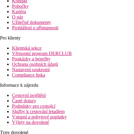
Kontakt
Pobočky
Kariéra
O nás
Užitečné dokumenty
Prohlášení o přístupnosti
Pro klienty
Klientská sekce
Věrnostní program DERCLUB
Poukázky a benefity
Ochrana osobních údajů
Nastavení soukromí
Compliance linka
Informace k zájezdu
Cestovní pojištění
Časté dotazy
Podmínky pro cestující
Služby k cestování letadlem
Vstupní a pobytové poplatky
Výlety na dovolené
Typy dovolené