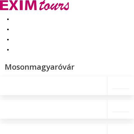
Akční nabídky
Last minute
First minute - Exotika a zim
Mosonmagyaróvár