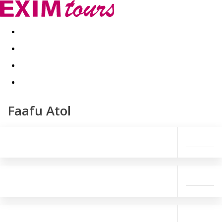
Akční nabídky
Last minute
First minute - Exotika a zim
Faafu Atol