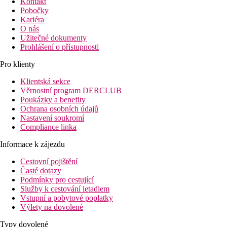
Kontakt
Pobočky
Kariéra
O nás
Užitečné dokumenty
Prohlášení o přístupnosti
Pro klienty
Klientská sekce
Věrnostní program DERCLUB
Poukázky a benefity
Ochrana osobních údajů
Nastavení soukromí
Compliance linka
Informace k zájezdu
Cestovní pojištění
Časté dotazy
Podmínky pro cestující
Služby k cestování letadlem
Vstupní a pobytové poplatky
Výlety na dovolené
Typy dovolené