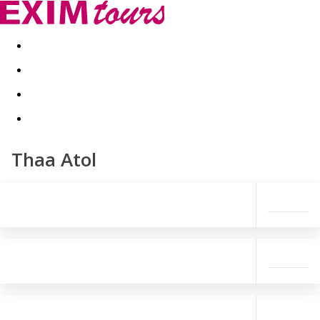
Akční nabídky
Last minute
First minute - Exotika a zim
Thaa Atol