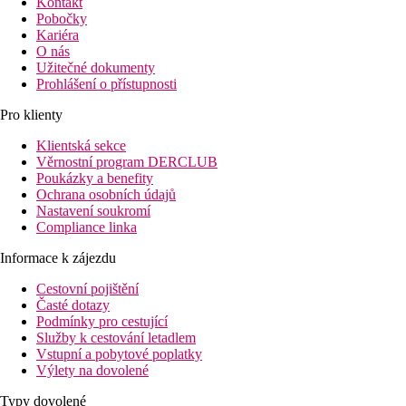
Kontakt
Pobočky
Kariéra
O nás
Užitečné dokumenty
Prohlášení o přístupnosti
Pro klienty
Klientská sekce
Věrnostní program DERCLUB
Poukázky a benefity
Ochrana osobních údajů
Nastavení soukromí
Compliance linka
Informace k zájezdu
Cestovní pojištění
Časté dotazy
Podmínky pro cestující
Služby k cestování letadlem
Vstupní a pobytové poplatky
Výlety na dovolené
Typy dovolené