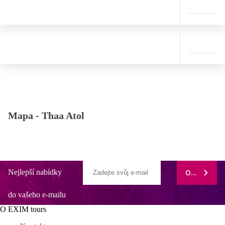
Mapa -
Thaa Atol
Nejlepší nabídky
ODEBÍRAT
do vašeho e-mailu
O EXIM tours