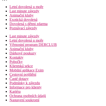
Letní dovolená u moře
Last minute zájezdy
Animační kluby
Exotická dovolená
Dovolená s dětmi zdarma
Poznávací zájezdy
Last minute zájezdy
Letní dovolená u moře
Věrnostní program DERCLUB
Animační kluby
Dárkové poukazy
Kontakty
Pobočky
Klientská sekce
Mobilní aplikace Exim
Cestovní pojištění
Časté dotazy
Podmínky k zájezdu
Informace pro klienty
Kariéra
Ochrana osobních údajů
Nastavení soukromí