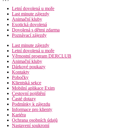
Letní dovolená u moře
Last minute zájezdy
Animační kluby
Exotická dovolená
Dovolená s dětmi zdarma
Poznávací zájezdy
Last minute zájezdy
Letní dovolená u moře
Věrnostní program DERCLUB
Animační kluby
Dárkové poukazy
Kontakty
Pobočky
Klientská sekce
Mobilní aplikace Exim
Cestovní pojištění
Časté dotazy
Podmínky k zájezdu
Informace pro klienty
Kariéra
Ochrana osobních údajů
Nastavení soukromí