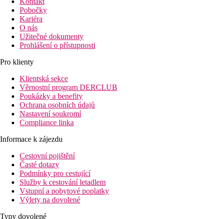
Kontakt
Pobočky
Kariéra
O nás
Užitečné dokumenty
Prohlášení o přístupnosti
Pro klienty
Klientská sekce
Věrnostní program DERCLUB
Poukázky a benefity
Ochrana osobních údajů
Nastavení soukromí
Compliance linka
Informace k zájezdu
Cestovní pojištění
Časté dotazy
Podmínky pro cestující
Služby k cestování letadlem
Vstupní a pobytové poplatky
Výlety na dovolené
Typy dovolené