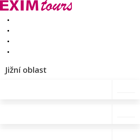
Akční nabídky
Last minute
First minute - Exotika a zim
Jižní oblast