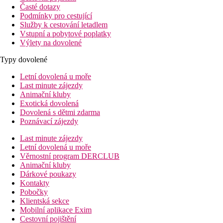
Časté dotazy
Podmínky pro cestující
Služby k cestování letadlem
Vstupní a pobytové poplatky
Výlety na dovolené
Typy dovolené
Letní dovolená u moře
Last minute zájezdy
Animační kluby
Exotická dovolená
Dovolená s dětmi zdarma
Poznávací zájezdy
Last minute zájezdy
Letní dovolená u moře
Věrnostní program DERCLUB
Animační kluby
Dárkové poukazy
Kontakty
Pobočky
Klientská sekce
Mobilní aplikace Exim
Cestovní pojištění