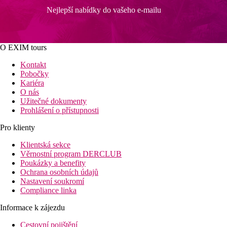
Nejlepší nabídky do vašeho e-mailu
O EXIM tours
Kontakt
Pobočky
Kariéra
O nás
Užitečné dokumenty
Prohlášení o přístupnosti
Pro klienty
Klientská sekce
Věrnostní program DERCLUB
Poukázky a benefity
Ochrana osobních údajů
Nastavení soukromí
Compliance linka
Informace k zájezdu
Cestovní pojištění