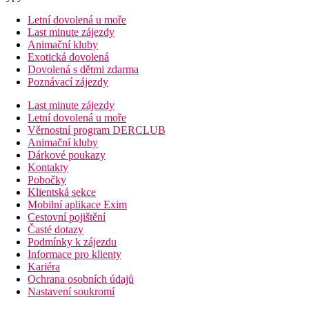
Letní dovolená u moře
Last minute zájezdy
Animační kluby
Exotická dovolená
Dovolená s dětmi zdarma
Poznávací zájezdy
Last minute zájezdy
Letní dovolená u moře
Věrnostní program DERCLUB
Animační kluby
Dárkové poukazy
Kontakty
Pobočky
Klientská sekce
Mobilní aplikace Exim
Cestovní pojištění
Časté dotazy
Podmínky k zájezdu
Informace pro klienty
Kariéra
Ochrana osobních údajů
Nastavení soukromí