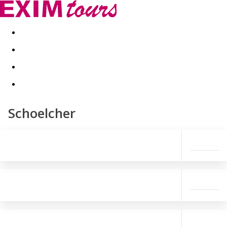
Akční nabídky
Last minute
First minute - Exotika a zim
Schoelcher