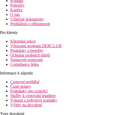
Kontakt
Pobočky
Kariéra
O nás
Užitečné dokumenty
Prohlášení o přístupnosti
Pro klienty
Klientská sekce
Věrnostní program DERCLUB
Poukázky a benefity
Ochrana osobních údajů
Nastavení soukromí
Compliance linka
Informace k zájezdu
Cestovní pojištění
Časté dotazy
Podmínky pro cestující
Služby k cestování letadlem
Vstupní a pobytové poplatky
Výlety na dovolené
Typy dovolené