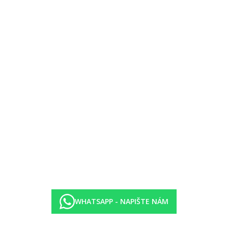
Tamarin na západním pobřeží Mauricia.
WHATSAPP - NAPIŠTE NÁM
ě)
 den příjezdu a odjezdu)