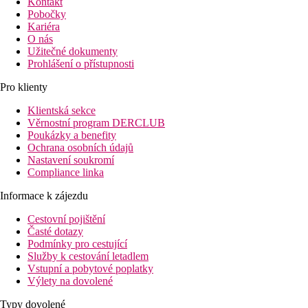
Kontakt
Pobočky
Kariéra
O nás
Užitečné dokumenty
Prohlášení o přístupnosti
Pro klienty
Klientská sekce
Věrnostní program DERCLUB
Poukázky a benefity
Ochrana osobních údajů
Nastavení soukromí
Compliance linka
Informace k zájezdu
Cestovní pojištění
Časté dotazy
Podmínky pro cestující
Služby k cestování letadlem
Vstupní a pobytové poplatky
Výlety na dovolené
Typy dovolené