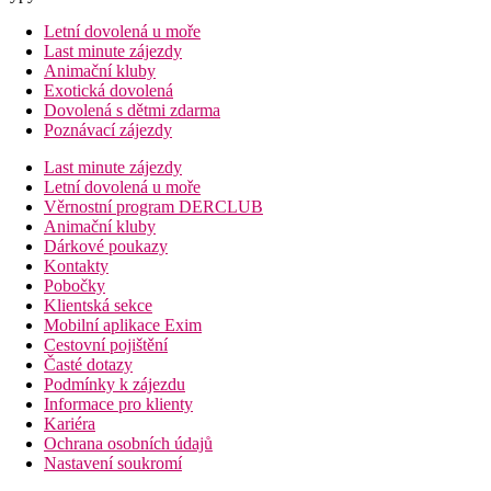
Letní dovolená u moře
Last minute zájezdy
Animační kluby
Exotická dovolená
Dovolená s dětmi zdarma
Poznávací zájezdy
Last minute zájezdy
Letní dovolená u moře
Věrnostní program DERCLUB
Animační kluby
Dárkové poukazy
Kontakty
Pobočky
Klientská sekce
Mobilní aplikace Exim
Cestovní pojištění
Časté dotazy
Podmínky k zájezdu
Informace pro klienty
Kariéra
Ochrana osobních údajů
Nastavení soukromí