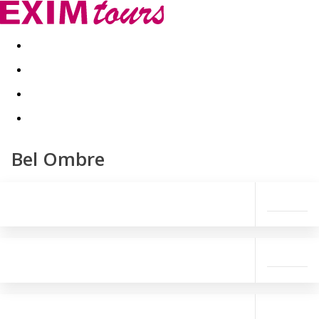
Akční nabídky
Last minute
First minute - Exotika a zim
Bel Ombre