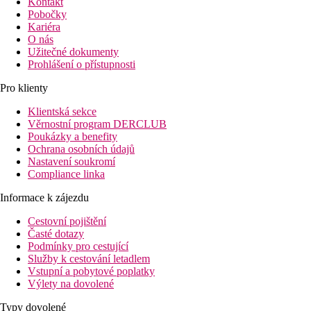
Kontakt
Pobočky
Kariéra
O nás
Užitečné dokumenty
Prohlášení o přístupnosti
Pro klienty
Klientská sekce
Věrnostní program DERCLUB
Poukázky a benefity
Ochrana osobních údajů
Nastavení soukromí
Compliance linka
Informace k zájezdu
Cestovní pojištění
Časté dotazy
Podmínky pro cestující
Služby k cestování letadlem
Vstupní a pobytové poplatky
Výlety na dovolené
Typy dovolené