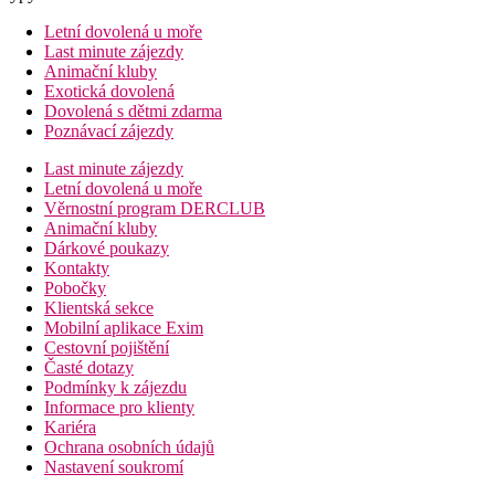
Letní dovolená u moře
Last minute zájezdy
Animační kluby
Exotická dovolená
Dovolená s dětmi zdarma
Poznávací zájezdy
Last minute zájezdy
Letní dovolená u moře
Věrnostní program DERCLUB
Animační kluby
Dárkové poukazy
Kontakty
Pobočky
Klientská sekce
Mobilní aplikace Exim
Cestovní pojištění
Časté dotazy
Podmínky k zájezdu
Informace pro klienty
Kariéra
Ochrana osobních údajů
Nastavení soukromí