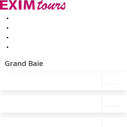
Akční nabídky
Last minute
First minute - Exotika a zim
Grand Baie