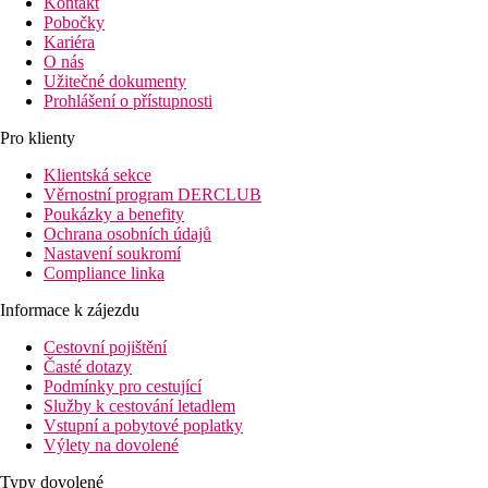
Kontakt
Pobočky
Kariéra
O nás
Užitečné dokumenty
Prohlášení o přístupnosti
Pro klienty
Klientská sekce
Věrnostní program DERCLUB
Poukázky a benefity
Ochrana osobních údajů
Nastavení soukromí
Compliance linka
Informace k zájezdu
Cestovní pojištění
Časté dotazy
Podmínky pro cestující
Služby k cestování letadlem
Vstupní a pobytové poplatky
Výlety na dovolené
Typy dovolené