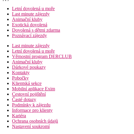
Letní dovolená u moře
Last minute zájezdy
Animační kluby
Exotická dovolená
Dovolená s dětmi zdarma
Poznávací zájezdy
Last minute zájezdy
Letní dovolená u moře
Věrnostní program DERCLUB
Animační kluby
Dárkové poukazy
Kontakty
Pobočky
Klientská sekce
Mobilní aplikace Exim
Cestovní pojištění
Časté dotazy
Podmínky k zájezdu
Informace pro klienty
Kariéra
Ochrana osobních údajů
Nastavení soukromí