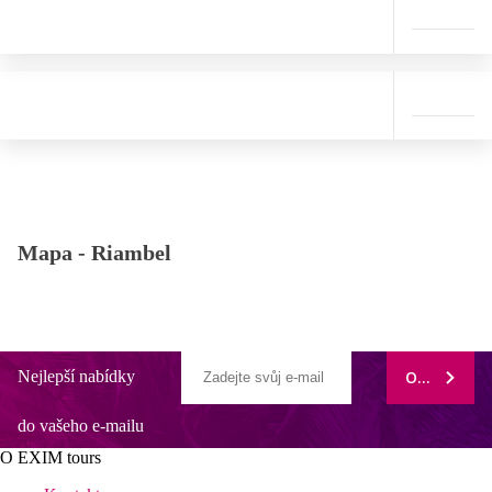
Mapa -
Riambel
Nejlepší nabídky
ODEBÍRAT
do vašeho e-mailu
O EXIM tours