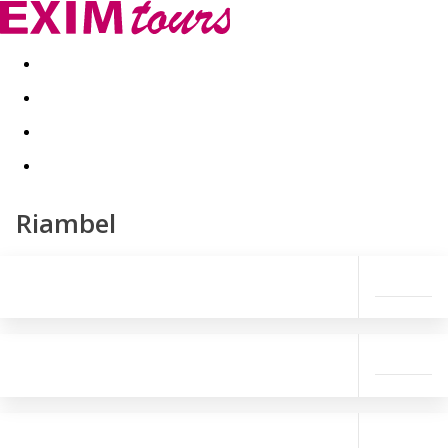
Akční nabídky
Last minute
First minute - Exotika a zim
Riambel