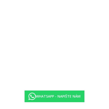
ykle mezi 16:00-17:30
je, snacky, víno)
obik, vybavení na šnorchlování, vodní lyže
potápění, rybaření, kite surfing, plavby katamaránem, skupinové lekce 
í pohádek, talent show, kreativní aktivity
 PS5 hry, DJ, foto koutek, stolní hry, kino
WHATSAPP - NAPIŠTE NÁM