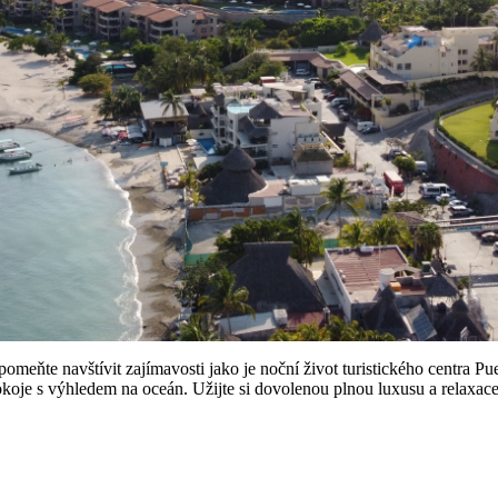
omeňte navštívit zajímavosti jako je noční život turistického centra P
 pokoje s výhledem na oceán. Užijte si dovolenou plnou luxusu a relax