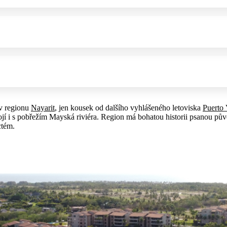
v regionu
Nayarit
, jen kousek od dalšího vyhlášeného letoviska
Puerto 
ojí i s pobřežím Mayská riviéra. Region má bohatou historii psanou pů
ctém.