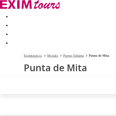
Akční nabídky
Last minute
First minute - Exotika a zim
Eximtours.cz
Mexiko
Puerto Vallarta
Punta de Mita
Punta de Mita