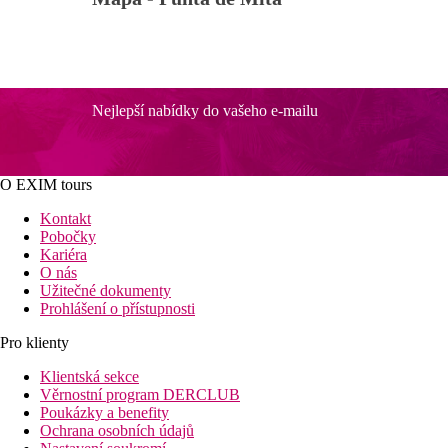
Nejlepší nabídky do vašeho e-mailu
O EXIM tours
Kontakt
Pobočky
Kariéra
O nás
Užitečné dokumenty
Prohlášení o přístupnosti
Pro klienty
Klientská sekce
Věrnostní program DERCLUB
Poukázky a benefity
Ochrana osobních údajů