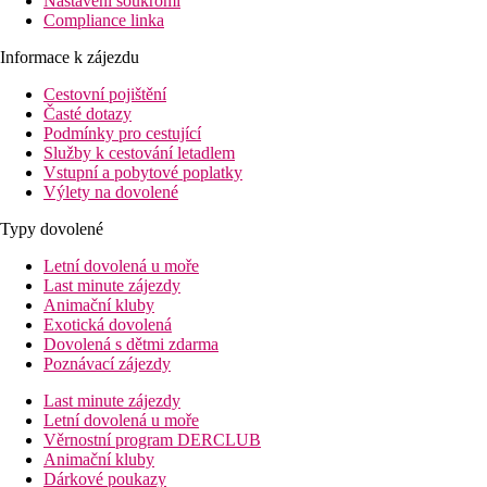
Nastavení soukromí
Compliance linka
Informace k zájezdu
Cestovní pojištění
Časté dotazy
Podmínky pro cestující
Služby k cestování letadlem
Vstupní a pobytové poplatky
Výlety na dovolené
Typy dovolené
Letní dovolená u moře
Last minute zájezdy
Animační kluby
Exotická dovolená
Dovolená s dětmi zdarma
Poznávací zájezdy
Last minute zájezdy
Letní dovolená u moře
Věrnostní program DERCLUB
Animační kluby
Dárkové poukazy