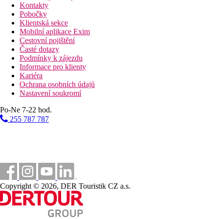
Kontakty
Pobočky
Klientská sekce
Mobilní aplikace Exim
Cestovní pojištění
Časté dotazy
Podmínky k zájezdu
Informace pro klienty
Kariéra
Ochrana osobních údajů
Nastavení soukromí
Po-Ne 7-22 hod.
255 787 787
Copyright © 2026, DER Touristik CZ a.s.