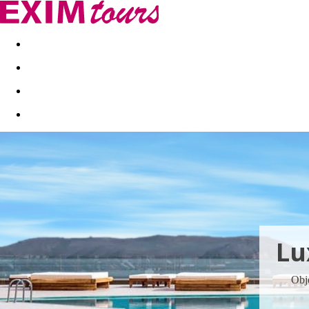
Akční nabídky
Last minute
First minute - Exotika a zim
Lu
Obje