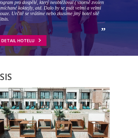
rogram pro dospělé, který neobtěžoval ( vzorně zvolen
, míchané koktejly, atd. Dalo by se psát velmi a velmi
louze. Určitě se vrátíme nebo zkusíme jiný hotel sítě
tsis.
DETAIL HOTELU
SIS