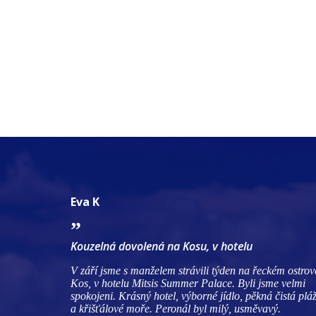
Eva K
Kouzelná dovolená na Kosu, v hotelu
V září jsme s manželem strávili týden na řeckém ostrov
Kos, v hotelu Mitsis Summer Palace. Byli jsme velmi
spokojeni. Krásný hotel, výborné jídlo, pěkná čistá plá
a křišťálové moře. Peronál byl milý, usměvavý.