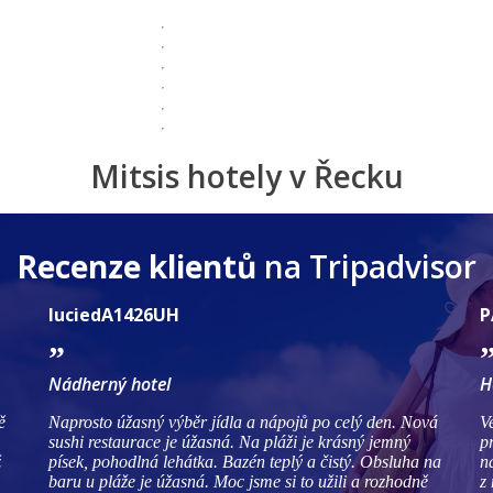
Mitsis hotely v Řecku
Recenze klientů
na Tripadvisor
luciedA1426UH
P
Nádherný hotel
H
ě
Naprosto úžasný výběr jídla a nápojů po celý den. Nová
V
sushi restaurace je úžasná. Na pláži je krásný jemný
p
ž
písek, pohodlná lehátka. Bazén teplý a čistý. Obsluha na
n
baru u pláže je úžasná. Moc jsme si to užili a rozhodně
z