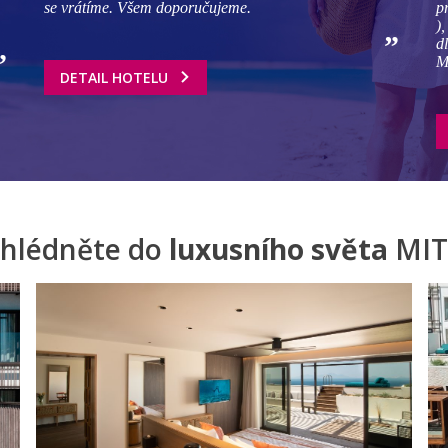
se vrátíme. Všem doporučujeme.
p
)
d
Mi
DETAIL HOTELU
hlédněte do
luxusního světa
MIT