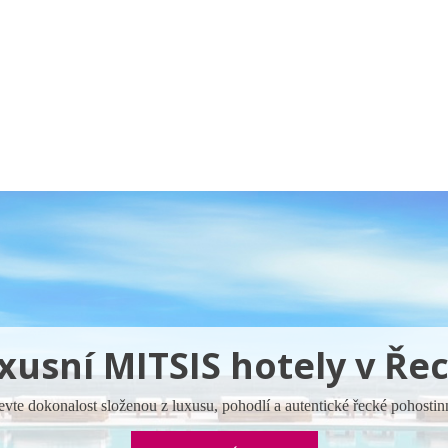
a u moře
Animační kluby
First minute – Léto 2027
Vě
xusní MITSIS hotely v Ře
vte dokonalost složenou z luxusu, pohodlí a autentické řecké pohostin