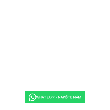
 přistýlky formou patrové postele, výhled moře.
rozdělená dveřmi na 2 části (celkem 35m2).
 řecká, asijská, mexická, Pita - Burger a vyhlášená cukrárna)
WHATSAPP - NAPIŠTE NÁM
ký koutek, dětský koutek. Servírované espresso, cappuccino, fresh dž