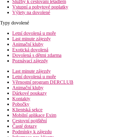
Služby k cestování letadlem
Vstupní a pobytové poplatky
Výlety na dovolené
Typy dovolené
Letní dovolená u moře
Last minute zájezdy
Animační kluby
Exotická dovolená
Dovolená s dětmi zdarma
Poznávací zájezdy
Last minute zájezdy
Letní dovolená u moře
Věrnostní program DERCLUB
Animační kluby
Dárkové poukazy
Kontakty
Pobočky
Klientská sekce
Mobilní aplikace Exim
Cestovní pojištění
Časté dotazy
Podmínky k zájezdu