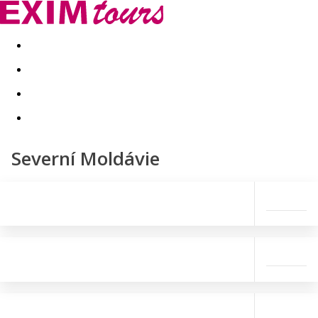
Akční nabídky
Last minute
First minute - Exotika a zim
Severní Moldávie