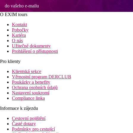
do vašeho e-mailu
O EXIM tours
Kontakt
Pobočky
Kariéra
O nás
Užitečné dokumenty
Prohlášení o přístupnosti
Pro klienty
Klientská sekce
Věrnostní program DERCLUB
Poukázky a benefity
Ochrana osobních údajů
Nastavení soukromí
Compliance linka
Informace k zájezdu
Cestovní pojištění
Časté dotazy
Podmínky pro cestující