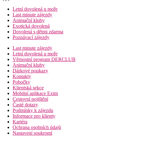
Letní dovolená u moře
Last minute zájezdy
Animační kluby
Exotická dovolená
Dovolená s dětmi zdarma
Poznávací zájezdy
Last minute zájezdy
Letní dovolená u moře
Věrnostní program DERCLUB
Animační kluby
Dárkové poukazy
Kontakty
Pobočky
Klientská sekce
Mobilní aplikace Exim
Cestovní pojištění
Časté dotazy
Podmínky k zájezdu
Informace pro klienty
Kariéra
Ochrana osobních údajů
Nastavení soukromí