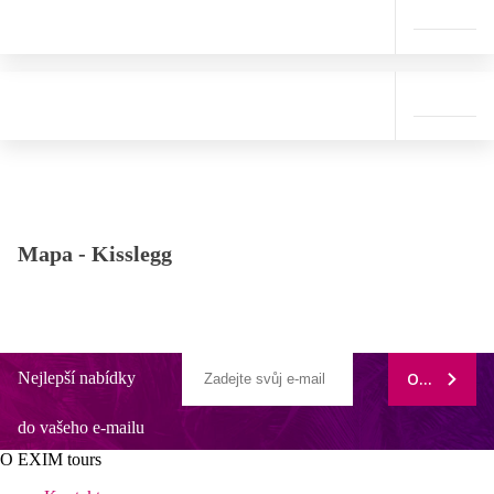
Mapa -
Kisslegg
Nejlepší nabídky
ODEBÍRAT
do vašeho e-mailu
O EXIM tours