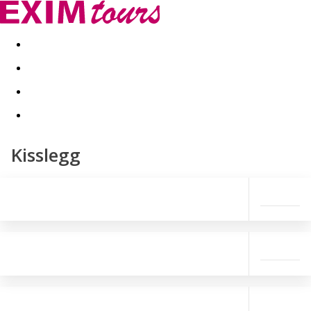
Akční nabídky
Last minute
First minute - Exotika a zim
Kisslegg