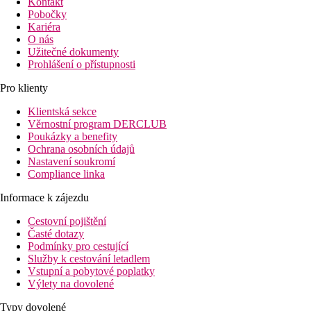
Kontakt
Pobočky
Kariéra
O nás
Užitečné dokumenty
Prohlášení o přístupnosti
Pro klienty
Klientská sekce
Věrnostní program DERCLUB
Poukázky a benefity
Ochrana osobních údajů
Nastavení soukromí
Compliance linka
Informace k zájezdu
Cestovní pojištění
Časté dotazy
Podmínky pro cestující
Služby k cestování letadlem
Vstupní a pobytové poplatky
Výlety na dovolené
Typy dovolené