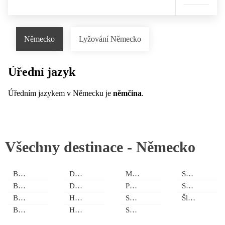
Německo
Lyžování Německo
Úřední jazyk
Úředním jazykem v Německu je
němčina
.
Všechny destinace -
Německo
Bádensko-Württembersko
Dolní Sasko
Meklenbursko-Přední Pomořansko
Sasko-Anhaltsko
Bavorsko
Durynsko
Porýní-Falcko
Severní Porýní-Vestfálsko
Berlín a okolí
Hamburk
Sársko
Šlesvicko-Holštýnsko
Braniborsko
Hesensko
Sasko