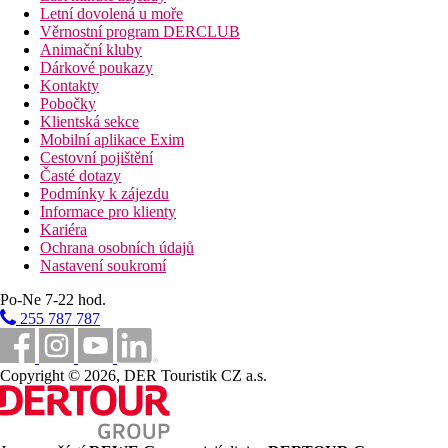
Letní dovolená u moře
Věrnostní program DERCLUB
Animační kluby
Dárkové poukazy
Kontakty
Pobočky
Klientská sekce
Mobilní aplikace Exim
Cestovní pojištění
Časté dotazy
Podmínky k zájezdu
Informace pro klienty
Kariéra
Ochrana osobních údajů
Nastavení soukromí
Po-Ne 7-22 hod.
255 787 787
Copyright © 2026, DER Touristik CZ a.s.