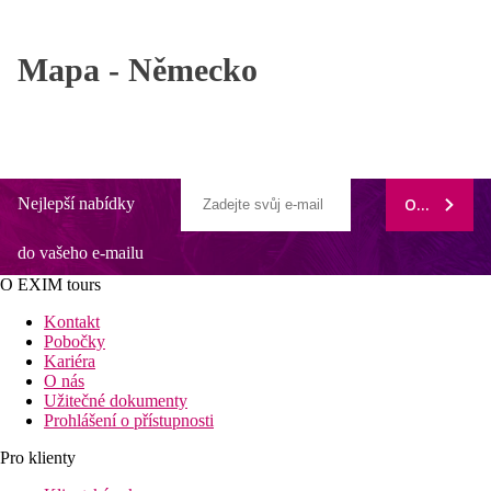
Mapa -
Německo
Nejlepší nabídky
ODEBÍRAT
do vašeho e-mailu
O EXIM tours
Kontakt
Pobočky
Kariéra
O nás
Užitečné dokumenty
Prohlášení o přístupnosti
Pro klienty