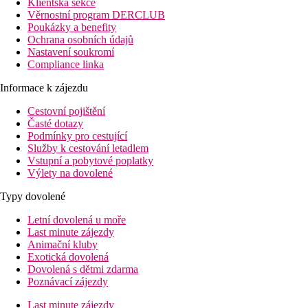
Klientská sekce
Věrnostní program DERCLUB
Poukázky a benefity
Ochrana osobních údajů
Nastavení soukromí
Compliance linka
Informace k zájezdu
Cestovní pojištění
Časté dotazy
Podmínky pro cestující
Služby k cestování letadlem
Vstupní a pobytové poplatky
Výlety na dovolené
Typy dovolené
Letní dovolená u moře
Last minute zájezdy
Animační kluby
Exotická dovolená
Dovolená s dětmi zdarma
Poznávací zájezdy
Last minute zájezdy