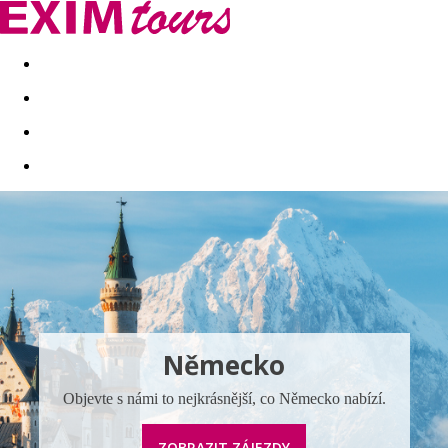
Akční nabídky
Last minute
First minute - Exotika a zim
Německo
Objevte s námi to nejkrásnější, co Německo nabízí.
ZOBRAZIT ZÁJEZDY