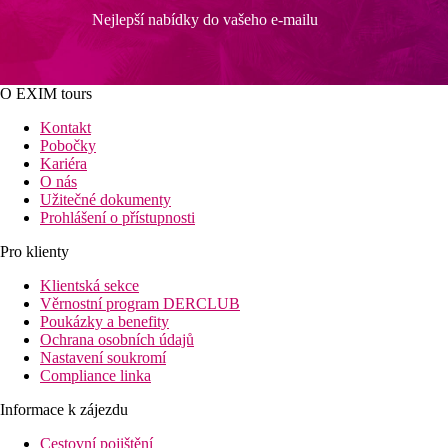
Nejlepší nabídky do vašeho e-mailu
O EXIM tours
Kontakt
Pobočky
Kariéra
O nás
Užitečné dokumenty
Prohlášení o přístupnosti
Pro klienty
Klientská sekce
Věrnostní program DERCLUB
Poukázky a benefity
Ochrana osobních údajů
Nastavení soukromí
Compliance linka
Informace k zájezdu
Cestovní pojištění