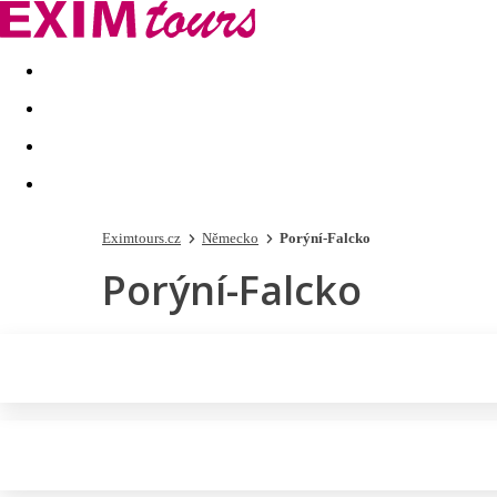
Akční nabídky
Last minute
First minute - Exotika a zim
Eximtours.cz
Německo
Porýní-Falcko
Porýní-Falcko