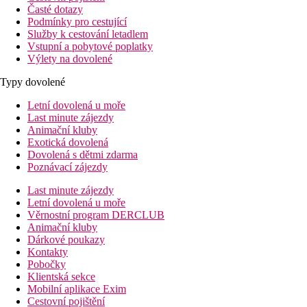
Časté dotazy
Podmínky pro cestující
Služby k cestování letadlem
Vstupní a pobytové poplatky
Výlety na dovolené
Typy dovolené
Letní dovolená u moře
Last minute zájezdy
Animační kluby
Exotická dovolená
Dovolená s dětmi zdarma
Poznávací zájezdy
Last minute zájezdy
Letní dovolená u moře
Věrnostní program DERCLUB
Animační kluby
Dárkové poukazy
Kontakty
Pobočky
Klientská sekce
Mobilní aplikace Exim
Cestovní pojištění