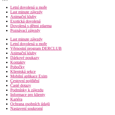
Letní dovolená u moře
Last minute zájezdy
Animační kluby
Exotická dovolená
Dovolená s dětmi zdarma
Poznávací zájezdy
Last minute zájezdy
Letní dovolená u moře
Věrnostní program DERCLUB
Animační kluby
Dárkové poukazy
Kontakty
Pobočky
Klientská sekce
Mobilní aplikace Exim
Cestovní pojištění
Časté dotazy
Podmínky k zájezdu
Informace pro klienty
Kariéra
Ochrana osobních údajů
Nastavení soukromí