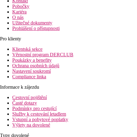
Kontakt
Pobočky
Kariéra
O nás
Užitečné dokumenty
Prohlášení o přístupnosti
Pro klienty
Klientská sekce
Věrnostní program DERCLUB
Poukázky a benefity
Ochrana osobních údajů
Nastavení soukromí
Compliance linka
Informace k zájezdu
Cestovní pojištění
Časté dotazy
Podmínky pro cestující
Služby k cestování letadlem
Vstupní a pobytové poplatky
Výlety na dovolené
Typy dovolené