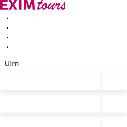
Akční nabídky
Last minute
First minute - Exotika a zim
Ulm