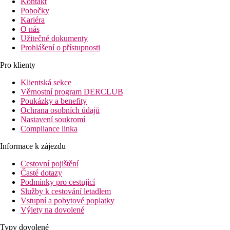
Kontakt
Pobočky
Kariéra
O nás
Užitečné dokumenty
Prohlášení o přístupnosti
Pro klienty
Klientská sekce
Věrnostní program DERCLUB
Poukázky a benefity
Ochrana osobních údajů
Nastavení soukromí
Compliance linka
Informace k zájezdu
Cestovní pojištění
Časté dotazy
Podmínky pro cestující
Služby k cestování letadlem
Vstupní a pobytové poplatky
Výlety na dovolené
Typy dovolené