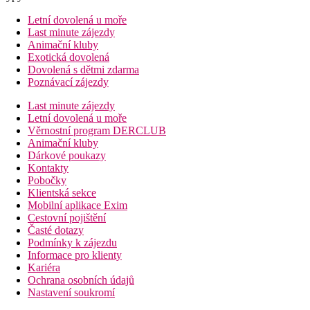
Letní dovolená u moře
Last minute zájezdy
Animační kluby
Exotická dovolená
Dovolená s dětmi zdarma
Poznávací zájezdy
Last minute zájezdy
Letní dovolená u moře
Věrnostní program DERCLUB
Animační kluby
Dárkové poukazy
Kontakty
Pobočky
Klientská sekce
Mobilní aplikace Exim
Cestovní pojištění
Časté dotazy
Podmínky k zájezdu
Informace pro klienty
Kariéra
Ochrana osobních údajů
Nastavení soukromí