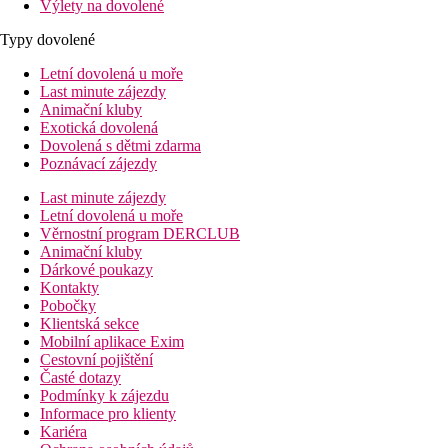
Výlety na dovolené
Typy dovolené
Letní dovolená u moře
Last minute zájezdy
Animační kluby
Exotická dovolená
Dovolená s dětmi zdarma
Poznávací zájezdy
Last minute zájezdy
Letní dovolená u moře
Věrnostní program DERCLUB
Animační kluby
Dárkové poukazy
Kontakty
Pobočky
Klientská sekce
Mobilní aplikace Exim
Cestovní pojištění
Časté dotazy
Podmínky k zájezdu
Informace pro klienty
Kariéra