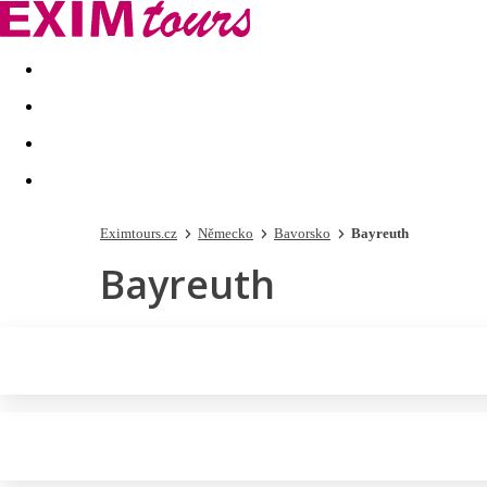
Akční nabídky
Last minute
First minute - Exotika a zim
Eximtours.cz
Německo
Bavorsko
Bayreuth
Bayreuth