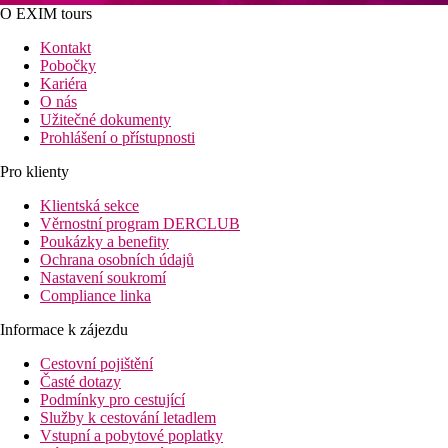
O EXIM tours
Kontakt
Pobočky
Kariéra
O nás
Užitečné dokumenty
Prohlášení o přístupnosti
Pro klienty
Klientská sekce
Věrnostní program DERCLUB
Poukázky a benefity
Ochrana osobních údajů
Nastavení soukromí
Compliance linka
Informace k zájezdu
Cestovní pojištění
Časté dotazy
Podmínky pro cestující
Služby k cestování letadlem
Vstupní a pobytové poplatky