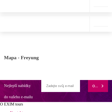
Mapa -
Freyung
Nejlepší nabídky
ODEBÍRAT
do vašeho e-mailu
O EXIM tours