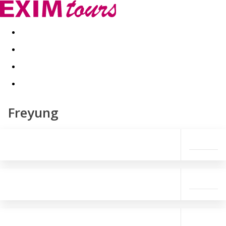
Akční nabídky
Last minute
First minute - Exotika a zim
Freyung