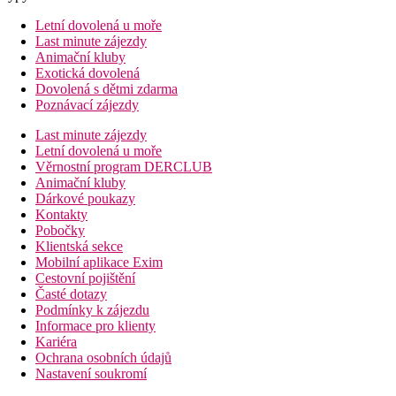
Letní dovolená u moře
Last minute zájezdy
Animační kluby
Exotická dovolená
Dovolená s dětmi zdarma
Poznávací zájezdy
Last minute zájezdy
Letní dovolená u moře
Věrnostní program DERCLUB
Animační kluby
Dárkové poukazy
Kontakty
Pobočky
Klientská sekce
Mobilní aplikace Exim
Cestovní pojištění
Časté dotazy
Podmínky k zájezdu
Informace pro klienty
Kariéra
Ochrana osobních údajů
Nastavení soukromí