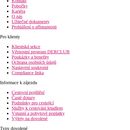
Kontakt
Pobočky
Kariéra
O nás
Užitečné dokumenty
Prohlášení o přístupnosti
Pro klienty
Klientská sekce
Věrnostní program DERCLUB
Poukázky a benefity
Ochrana osobních údajů
Nastavení soukromí
Compliance linka
Informace k zájezdu
Cestovní pojištění
Časté dotazy
Podmínky pro cestující
Služby k cestování letadlem
Vstupní a pobytové poplatky
Výlety na dovolené
Typy dovolené