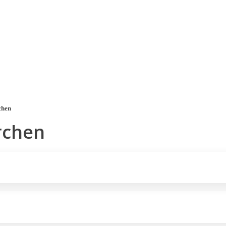
a u moře
Animační kluby
First minute – Léto 2027
Vě
chen
rchen