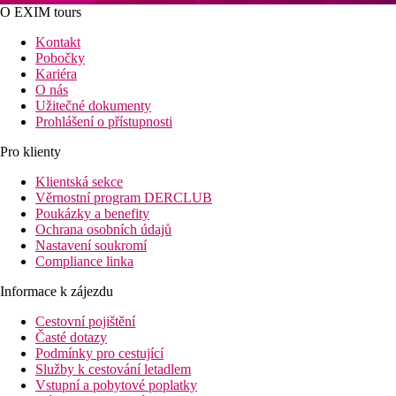
O EXIM tours
Kontakt
Pobočky
Kariéra
O nás
Užitečné dokumenty
Prohlášení o přístupnosti
Pro klienty
Klientská sekce
Věrnostní program DERCLUB
Poukázky a benefity
Ochrana osobních údajů
Nastavení soukromí
Compliance linka
Informace k zájezdu
Cestovní pojištění
Časté dotazy
Podmínky pro cestující
Služby k cestování letadlem
Vstupní a pobytové poplatky