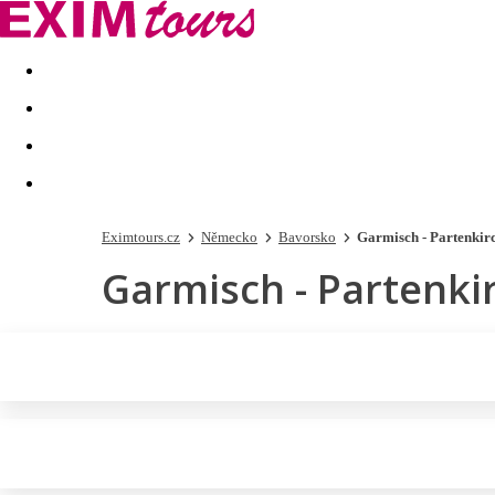
Akční nabídky
Last minute
First minute - Exotika a zim
Eximtours.cz
Německo
Bavorsko
Garmisch - Partenkir
Garmisch - Partenki