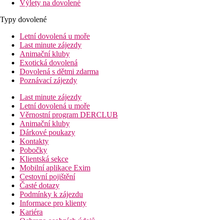
Výlety na dovolené
Typy dovolené
Letní dovolená u moře
Last minute zájezdy
Animační kluby
Exotická dovolená
Dovolená s dětmi zdarma
Poznávací zájezdy
Last minute zájezdy
Letní dovolená u moře
Věrnostní program DERCLUB
Animační kluby
Dárkové poukazy
Kontakty
Pobočky
Klientská sekce
Mobilní aplikace Exim
Cestovní pojištění
Časté dotazy
Podmínky k zájezdu
Informace pro klienty
Kariéra