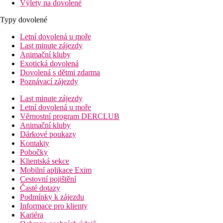
Výlety na dovolené
Typy dovolené
Letní dovolená u moře
Last minute zájezdy
Animační kluby
Exotická dovolená
Dovolená s dětmi zdarma
Poznávací zájezdy
Last minute zájezdy
Letní dovolená u moře
Věrnostní program DERCLUB
Animační kluby
Dárkové poukazy
Kontakty
Pobočky
Klientská sekce
Mobilní aplikace Exim
Cestovní pojištění
Časté dotazy
Podmínky k zájezdu
Informace pro klienty
Kariéra