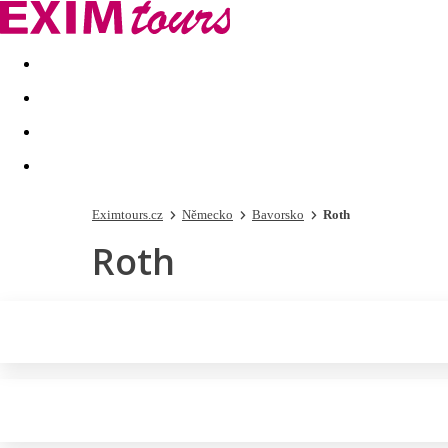
Akční nabídky
Last minute
First minute - Exotika a zim
Eximtours.cz
Německo
Bavorsko
Roth
Roth