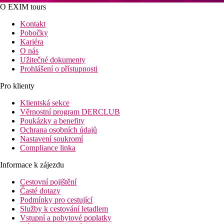
O EXIM tours
Kontakt
Pobočky
Kariéra
O nás
Užitečné dokumenty
Prohlášení o přístupnosti
Pro klienty
Klientská sekce
Věrnostní program DERCLUB
Poukázky a benefity
Ochrana osobních údajů
Nastavení soukromí
Compliance linka
Informace k zájezdu
Cestovní pojištění
Časté dotazy
Podmínky pro cestující
Služby k cestování letadlem
Vstupní a pobytové poplatky