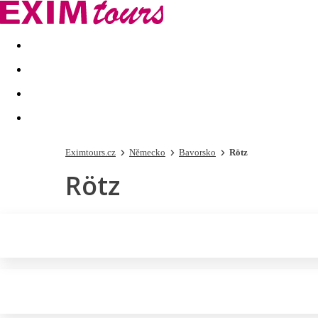
Akční nabídky
Last minute
First minute - Exotika a zim
Eximtours.cz
Německo
Bavorsko
Rötz
Rötz