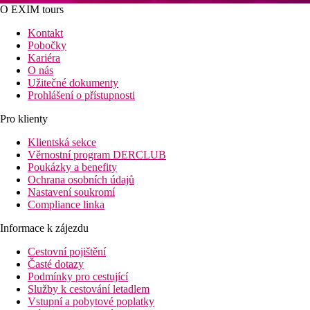
O EXIM tours
Kontakt
Pobočky
Kariéra
O nás
Užitečné dokumenty
Prohlášení o přístupnosti
Pro klienty
Klientská sekce
Věrnostní program DERCLUB
Poukázky a benefity
Ochrana osobních údajů
Nastavení soukromí
Compliance linka
Informace k zájezdu
Cestovní pojištění
Časté dotazy
Podmínky pro cestující
Služby k cestování letadlem
Vstupní a pobytové poplatky