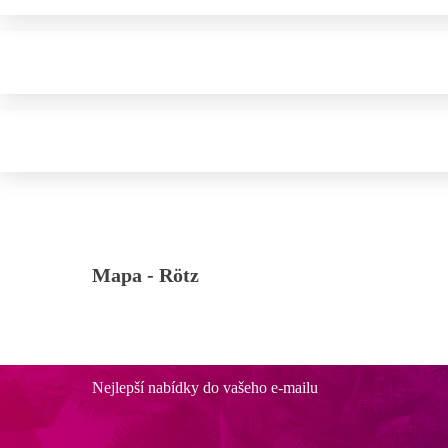
Mapa -
Rötz
Nejlepší nabídky do vašeho e-mailu