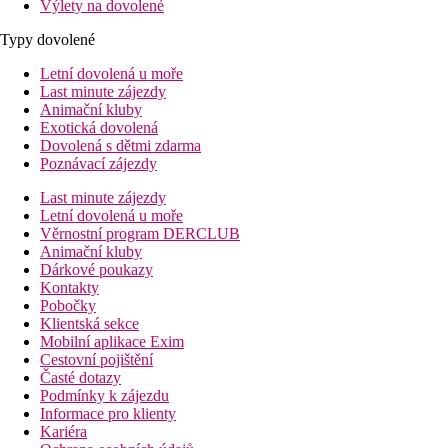
Výlety na dovolené
Typy dovolené
Letní dovolená u moře
Last minute zájezdy
Animační kluby
Exotická dovolená
Dovolená s dětmi zdarma
Poznávací zájezdy
Last minute zájezdy
Letní dovolená u moře
Věrnostní program DERCLUB
Animační kluby
Dárkové poukazy
Kontakty
Pobočky
Klientská sekce
Mobilní aplikace Exim
Cestovní pojištění
Časté dotazy
Podmínky k zájezdu
Informace pro klienty
Kariéra