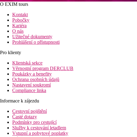
O EXIM tours
Kontakt
Pobočky
Kariéra
O nás
Užitečné dokumenty
Prohlášení o přístupnosti
Pro klienty
Klientská sekce
Věrnostní program DERCLUB
Poukázky a benefity
Ochrana osobních údajů
Nastavení soukromí
Compliance linka
Informace k zájezdu
Cestovní pojištění
Časté dotazy
Podmínky pro cestující
Služby k cestování letadlem
Vstupní a pobytové poplatky