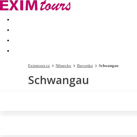
Akční nabídky
Last minute
First minute - Exotika a zim
Eximtours.cz
Německo
Bavorsko
Schwangau
Schwangau