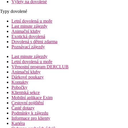
Výlety na dovolené
Typy dovolené
Letní dovolená u moře
Last minute zájezdy
Animační kluby
Exotická dovolená
Dovolená s dětmi zdarma
Poznávací zájezdy
Last minute zájezdy
Letní dovolená u moře
Věrnostní program DERCLUB
Animační kluby
Dárkové poukazy
Kontakty
Pobočky
Klientská sekce
Mobilní aplikace Exim
Cestovní pojištění
Časté dotazy
Podmínky k zájezdu
Informace pro klienty
Kariéra