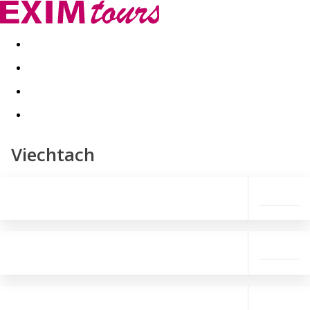
Akční nabídky
Last minute
First minute - Exotika a zim
Viechtach