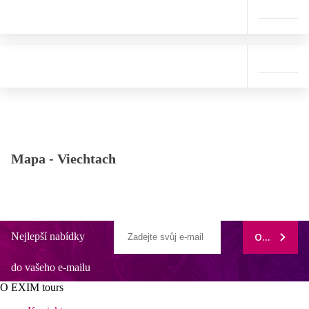
Mapa -
Viechtach
Nejlepší nabídky
ODEBÍRAT
do vašeho e-mailu
O EXIM tours