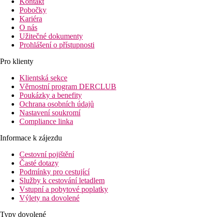
Kontakt
Pobočky
Kariéra
O nás
Užitečné dokumenty
Prohlášení o přístupnosti
Pro klienty
Klientská sekce
Věrnostní program DERCLUB
Poukázky a benefity
Ochrana osobních údajů
Nastavení soukromí
Compliance linka
Informace k zájezdu
Cestovní pojištění
Časté dotazy
Podmínky pro cestující
Služby k cestování letadlem
Vstupní a pobytové poplatky
Výlety na dovolené
Typy dovolené