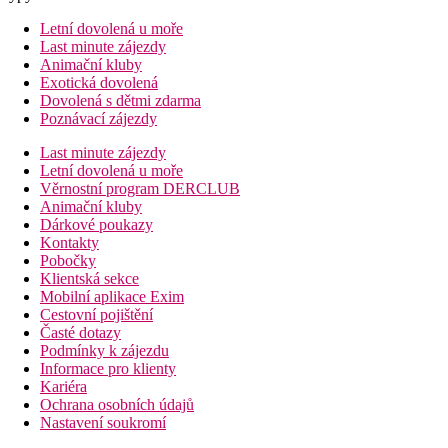
Letní dovolená u moře
Last minute zájezdy
Animační kluby
Exotická dovolená
Dovolená s dětmi zdarma
Poznávací zájezdy
Last minute zájezdy
Letní dovolená u moře
Věrnostní program DERCLUB
Animační kluby
Dárkové poukazy
Kontakty
Pobočky
Klientská sekce
Mobilní aplikace Exim
Cestovní pojištění
Časté dotazy
Podmínky k zájezdu
Informace pro klienty
Kariéra
Ochrana osobních údajů
Nastavení soukromí