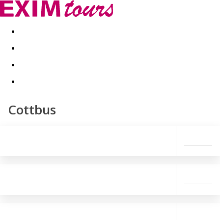
Akční nabídky
Last minute
First minute - Exotika a zim
Cottbus