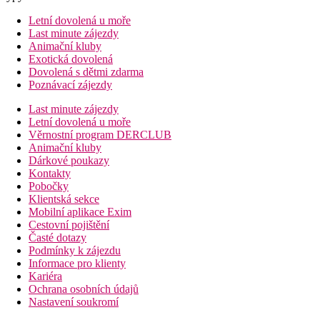
Letní dovolená u moře
Last minute zájezdy
Animační kluby
Exotická dovolená
Dovolená s dětmi zdarma
Poznávací zájezdy
Last minute zájezdy
Letní dovolená u moře
Věrnostní program DERCLUB
Animační kluby
Dárkové poukazy
Kontakty
Pobočky
Klientská sekce
Mobilní aplikace Exim
Cestovní pojištění
Časté dotazy
Podmínky k zájezdu
Informace pro klienty
Kariéra
Ochrana osobních údajů
Nastavení soukromí