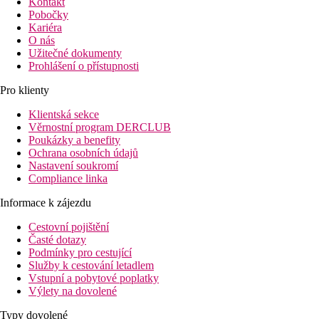
Kontakt
Pobočky
Kariéra
O nás
Užitečné dokumenty
Prohlášení o přístupnosti
Pro klienty
Klientská sekce
Věrnostní program DERCLUB
Poukázky a benefity
Ochrana osobních údajů
Nastavení soukromí
Compliance linka
Informace k zájezdu
Cestovní pojištění
Časté dotazy
Podmínky pro cestující
Služby k cestování letadlem
Vstupní a pobytové poplatky
Výlety na dovolené
Typy dovolené