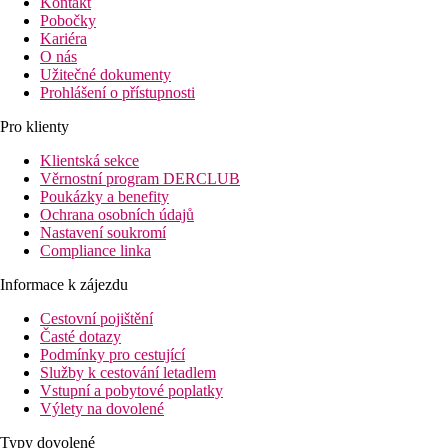
Kontakt
Pobočky
Kariéra
O nás
Užitečné dokumenty
Prohlášení o přístupnosti
Pro klienty
Klientská sekce
Věrnostní program DERCLUB
Poukázky a benefity
Ochrana osobních údajů
Nastavení soukromí
Compliance linka
Informace k zájezdu
Cestovní pojištění
Časté dotazy
Podmínky pro cestující
Služby k cestování letadlem
Vstupní a pobytové poplatky
Výlety na dovolené
Typy dovolené