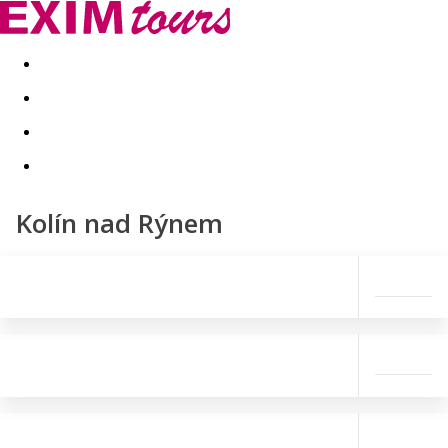
Akční nabídky
Last minute
First minute - Exotika a zim
Kolín nad Rýnem