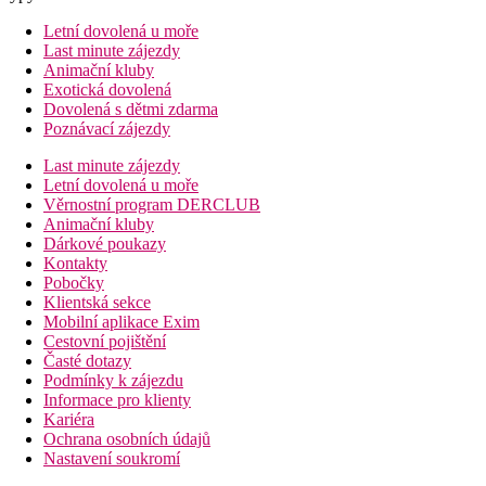
Letní dovolená u moře
Last minute zájezdy
Animační kluby
Exotická dovolená
Dovolená s dětmi zdarma
Poznávací zájezdy
Last minute zájezdy
Letní dovolená u moře
Věrnostní program DERCLUB
Animační kluby
Dárkové poukazy
Kontakty
Pobočky
Klientská sekce
Mobilní aplikace Exim
Cestovní pojištění
Časté dotazy
Podmínky k zájezdu
Informace pro klienty
Kariéra
Ochrana osobních údajů
Nastavení soukromí